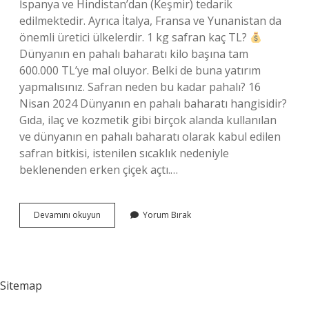
İspanya ve Hindistan’dan (Keşmir) tedarik
edilmektedir. Ayrıca İtalya, Fransa ve Yunanistan da
önemli üretici ülkelerdir. 1 kg safran kaç TL?
Dünyanın en pahalı baharatı kilo başına tam
600.000 TL’ye mal oluyor. Belki de buna yatırım
yapmalısınız. Safran neden bu kadar pahalı? 16
Nisan 2024 Dünyanın en pahalı baharatı hangisidir?
Gıda, ilaç ve kozmetik gibi birçok alanda kullanılan
ve dünyanın en pahalı baharatı olarak kabul edilen
safran bitkisi, istenilen sıcaklık nedeniyle
beklenenden erken çiçek açtı.…
Safran
Devamını okuyun
Yorum Bırak
Niye
Bu
Kadar
Pahalı
Sitemap