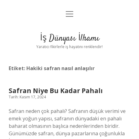
menüyü
Anasayfa
aç
Gizlilik Politikası
İş Dünyası İlhamı
Yasal Uyarı
Yaratıcı fikirlerle iş hayatını renklendir!
Hakkımızda
Etiket:
Hakiki safran nasıl anlaşılır
Safran Niye Bu Kadar Pahalı
Tarih: Kasım 17, 2024
Safran neden çok pahalı? Safranın düşük verimi ve
emek yoğun yapısı, safranın dünyadaki en pahalı
baharat olmasının başlıca nedenlerinden biridir.
Günümüzde safran, dünya pazarlarına çoğunlukla