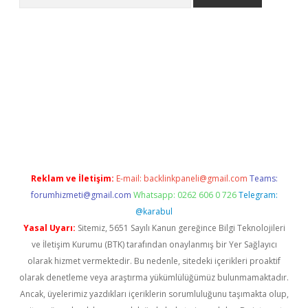
lbet giriş yap
betexper indir
Reklam ve İletişim:
E-mail:
backlinkpaneli@gmail.com
Teams:
forumhizmeti@gmail.com
Whatsapp: 0262 606 0 726
Telegram:
@karabul
Yasal Uyarı:
Sitemiz, 5651 Sayılı Kanun gereğince Bilgi Teknolojileri
ve İletişim Kurumu (BTK) tarafından onaylanmış bir Yer Sağlayıcı
olarak hizmet vermektedir. Bu nedenle, sitedeki içerikleri proaktif
olarak denetleme veya araştırma yükümlülüğümüz bulunmamaktadır.
Ancak, üyelerimiz yazdıkları içeriklerin sorumluluğunu taşımakta olup,