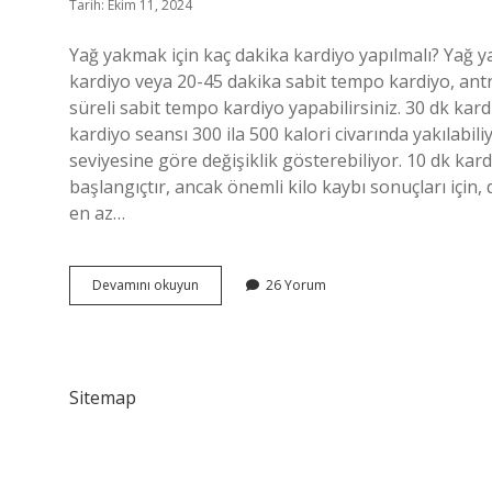
Tarih: Ekim 11, 2024
Yağ yakmak için kaç dakika kardiyo yapılmalı? Yağ
kardiyo veya 20-45 dakika sabit tempo kardiyo, an
süreli sabit tempo kardiyo yapabilirsiniz. 30 dk kar
kardiyo seansı 300 ila 500 kalori civarında yakılabili
seviyesine göre değişiklik gösterebiliyor. 10 dk kardi
başlangıçtır, ancak önemli kilo kaybı sonuçları için, 
en az…
Zayıflamak
Devamını okuyun
26 Yorum
Için
Günde
Kaç
Dk
Kardiyo
Sitemap