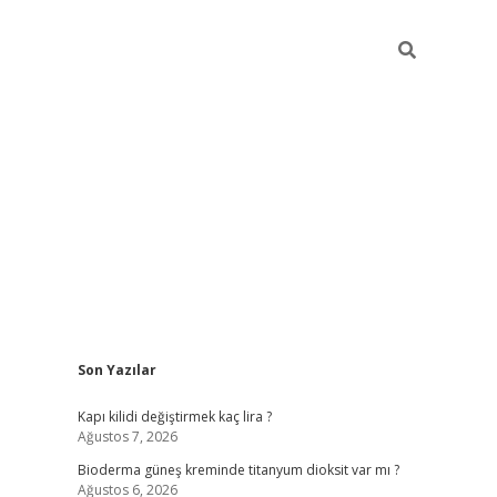
Sidebar
Son Yazılar
ilbet giriş
Kapı kilidi değiştirmek kaç lira ?
Ağustos 7, 2026
Bioderma güneş kreminde titanyum dioksit var mı ?
Ağustos 6, 2026