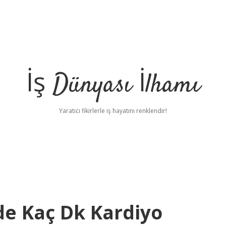
İş Dünyası İlhamı
Yaratıcı fikirlerle iş hayatını renklendir!
de Kaç Dk Kardiyo