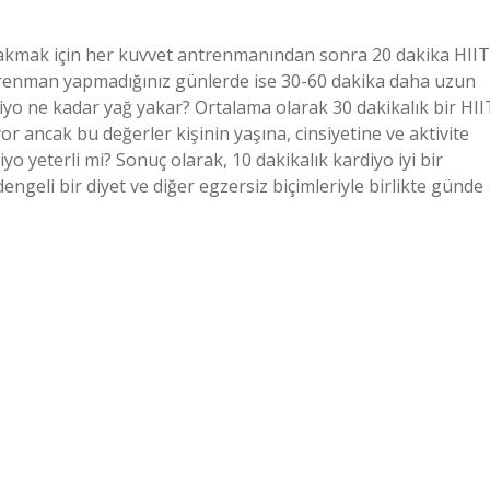
 yakmak için her kuvvet antrenmanından sonra 20 dakika HIIT
trenman yapmadığınız günlerde ise 30-60 dakika daha uzun
diyo ne kadar yağ yakar? Ortalama olarak 30 dakikalık bir HII
yor ancak bu değerler kişinin yaşına, cinsiyetine ve aktivite
yo yeterli mi? Sonuç olarak, 10 dakikalık kardiyo iyi bir
dengeli bir diyet ve diğer egzersiz biçimleriyle birlikte günde