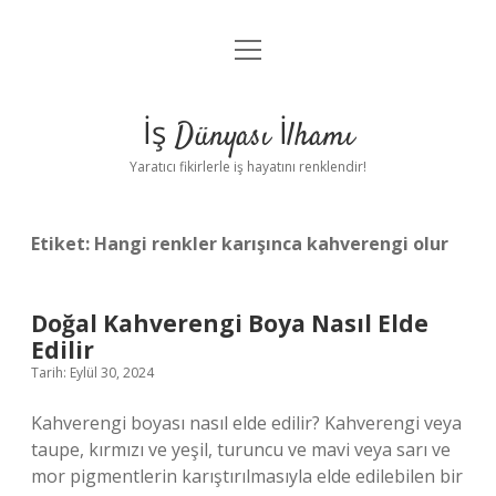
menüyü
Anasayfa
aç
Gizlilik Politikası
İş Dünyası İlhamı
Yasal Uyarı
Yaratıcı fikirlerle iş hayatını renklendir!
Hakkımızda
Etiket:
Hangi renkler karışınca kahverengi olur
Doğal Kahverengi Boya Nasıl Elde
Edilir
Tarih: Eylül 30, 2024
Kahverengi boyası nasıl elde edilir? Kahverengi veya
taupe, kırmızı ve yeşil, turuncu ve mavi veya sarı ve
mor pigmentlerin karıştırılmasıyla elde edilebilen bir