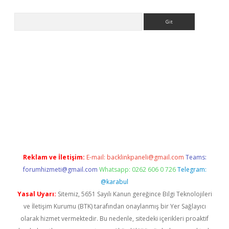
Arama
lbet giriş yap
betexper indir
Reklam ve İletişim:
E-mail:
backlinkpaneli@gmail.com
Teams:
forumhizmeti@gmail.com
Whatsapp: 0262 606 0 726
Telegram:
@karabul
Yasal Uyarı:
Sitemiz, 5651 Sayılı Kanun gereğince Bilgi Teknolojileri
ve İletişim Kurumu (BTK) tarafından onaylanmış bir Yer Sağlayıcı
olarak hizmet vermektedir. Bu nedenle, sitedeki içerikleri proaktif