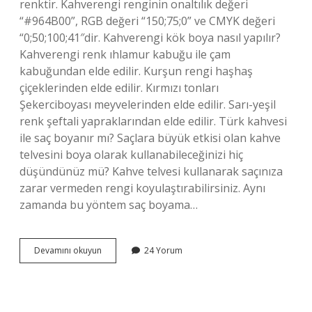
renktir. Kahverengi renginin onaltılık değeri
“#964B00”, RGB değeri “150;75;0” ve CMYK değeri
“0;50;100;41″dir. Kahverengi kök boya nasıl yapılır?
Kahverengi renk ıhlamur kabuğu ile çam
kabuğundan elde edilir. Kurşun rengi haşhaş
çiçeklerinden elde edilir. Kırmızı tonları
Şekerciboyası meyvelerinden elde edilir. Sarı-yeşil
renk şeftali yapraklarından elde edilir. Türk kahvesi
ile saç boyanır mı? Saçlara büyük etkisi olan kahve
telvesini boya olarak kullanabileceğinizi hiç
düşündünüz mü? Kahve telvesi kullanarak saçınıza
zarar vermeden rengi koyulaştırabilirsiniz. Aynı
zamanda bu yöntem saç boyama…
Doğal
Devamını okuyun
24 Yorum
Kahverengi
Boya
Nasıl
Elde