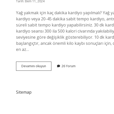
Tarih: Ekim 11, 2024
Yağ yakmak için kaç dakika kardiyo yapılmalı? Yağ
kardiyo veya 20-45 dakika sabit tempo kardiyo, an
süreli sabit tempo kardiyo yapabilirsiniz. 30 dk kar
kardiyo seansı 300 ila 500 kalori civarında yakılabili
seviyesine göre değişiklik gösterebiliyor. 10 dk kardi
başlangıçtır, ancak önemli kilo kaybı sonuçları için, 
en az…
Zayıflamak
Devamını okuyun
26 Yorum
Için
Günde
Kaç
Dk
Kardiyo
Sitemap