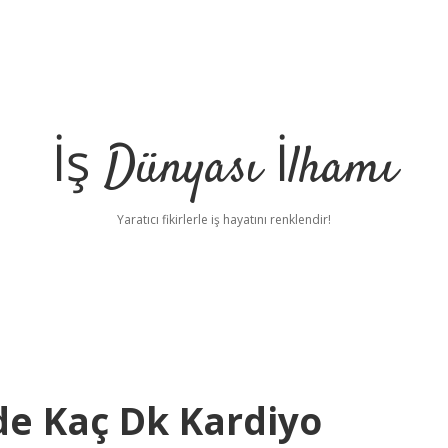
İş Dünyası İlhamı
Yaratıcı fikirlerle iş hayatını renklendir!
de Kaç Dk Kardiyo