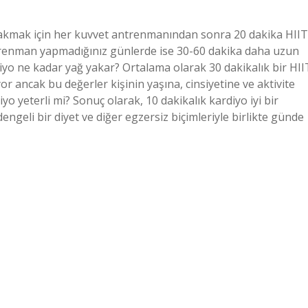
 yakmak için her kuvvet antrenmanından sonra 20 dakika HIIT
trenman yapmadığınız günlerde ise 30-60 dakika daha uzun
diyo ne kadar yağ yakar? Ortalama olarak 30 dakikalık bir HII
yor ancak bu değerler kişinin yaşına, cinsiyetine ve aktivite
yo yeterli mi? Sonuç olarak, 10 dakikalık kardiyo iyi bir
dengeli bir diyet ve diğer egzersiz biçimleriyle birlikte günde