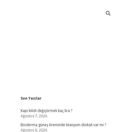
Sidebar
Son Yazılar
ilbet giriş yap
betexp
Kapı kilidi değiştirmek kaç lira ?
Ağustos 7, 2026
Bioderma güneş kreminde titanyum dioksit var mı ?
Ağustos 6, 2026