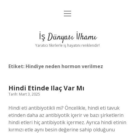
menüyü
Anasayfa
aç
Gizlilik Politikası
İş Dünyası İlhamı
Yasal Uyarı
Yaratıcı fikirlerle iş hayatını renklendir!
Hakkımızda
Etiket:
Hindiye neden hormon verilmez
Hindi Etinde Ilaç Var Mı
Tarih: Mart 3, 2025
Hindi eti antibiyotikli mi? Öncelikle, hindi eti tavuk
etinden daha az antibiyotik içerir ve bazı şirketlerin
hindi etleri hiç antibiyotik içermez. Ayrıca hindi etinin
kırmızı etle aynı besin değerine sahip olduğunu