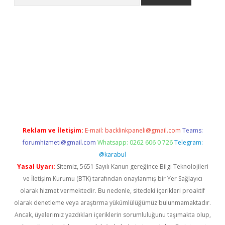
lbet giriş yap
betexper indir
Reklam ve İletişim:
E-mail:
backlinkpaneli@gmail.com
Teams:
forumhizmeti@gmail.com
Whatsapp: 0262 606 0 726
Telegram:
@karabul
Yasal Uyarı:
Sitemiz, 5651 Sayılı Kanun gereğince Bilgi Teknolojileri
ve İletişim Kurumu (BTK) tarafından onaylanmış bir Yer Sağlayıcı
olarak hizmet vermektedir. Bu nedenle, sitedeki içerikleri proaktif
olarak denetleme veya araştırma yükümlülüğümüz bulunmamaktadır.
Ancak, üyelerimiz yazdıkları içeriklerin sorumluluğunu taşımakta olup,