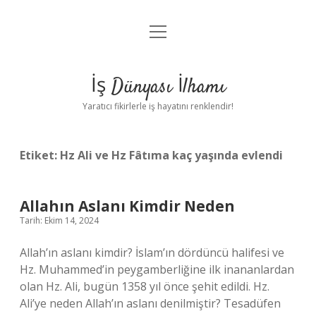
menüyü
Anasayfa
aç
Gizlilik Politikası
İş Dünyası İlhamı
Yasal Uyarı
Yaratıcı fikirlerle iş hayatını renklendir!
Hakkımızda
Etiket:
Hz Ali ve Hz Fâtıma kaç yaşında evlendi
Allahın Aslanı Kimdir Neden
Tarih: Ekim 14, 2024
Allah’ın aslanı kimdir? İslam’ın dördüncü halifesi ve
Hz. Muhammed’in peygamberliğine ilk inananlardan
olan Hz. Ali, bugün 1358 yıl önce şehit edildi. Hz.
Ali’ye neden Allah’ın aslanı denilmiştir? Tesadüfen