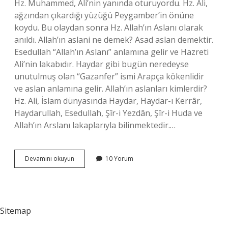
Hz. Muhammed, Ali’nin yanında oturuyordu. Hz. Ali,
ağzından çıkardığı yüzüğü Peygamber’in önüne
koydu. Bu olaydan sonra Hz. Allah’ın Aslanı olarak
anıldı. Allah’ın aslani ne demek? Asad aslan demektir.
Esedullah “Allah’ın Aslanı” anlamına gelir ve Hazreti
Ali’nin lakabıdır. Haydar gibi bugün neredeyse
unutulmuş olan “Gazanfer” ismi Arapça kökenlidir
ve aslan anlamına gelir. Allah’ın aslanları kimlerdir?
Hz. Ali, İslam dünyasında Haydar, Haydar-ı Kerrâr,
Haydarullah, Esedullah, Şîr-i Yezdân, Şîr-i Huda ve
Allah’ın Arslanı lakaplarıyla bilinmektedir.…
Allahın
Devamını okuyun
10 Yorum
Aslanı
Kimdir
Neden
Sitemap