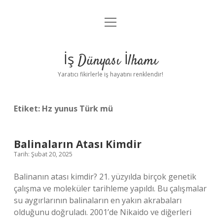
menüyü
Anasayfa
aç
Gizlilik Politikası
İş Dünyası İlhamı
Yasal Uyarı
Yaratıcı fikirlerle iş hayatını renklendir!
Hakkımızda
Etiket:
Hz yunus Türk mü
Balinaların Atası Kimdir
Tarih: Şubat 20, 2025
Balinanın atası kimdir? 21. yüzyılda birçok genetik
çalışma ve moleküler tarihleme yapıldı. Bu çalışmalar
su aygırlarının balinaların en yakın akrabaları
olduğunu doğruladı. 2001’de Nikaido ve diğerleri