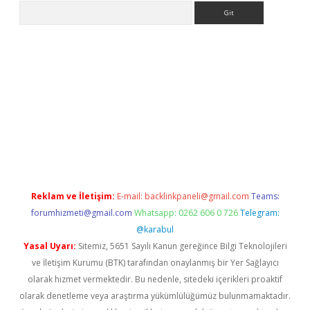
Arama
lbet giriş yap
betexper indir
Reklam ve İletişim:
E-mail:
backlinkpaneli@gmail.com
Teams:
forumhizmeti@gmail.com
Whatsapp: 0262 606 0 726
Telegram:
@karabul
Yasal Uyarı:
Sitemiz, 5651 Sayılı Kanun gereğince Bilgi Teknolojileri
ve İletişim Kurumu (BTK) tarafından onaylanmış bir Yer Sağlayıcı
olarak hizmet vermektedir. Bu nedenle, sitedeki içerikleri proaktif
olarak denetleme veya araştırma yükümlülüğümüz bulunmamaktadır.