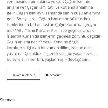
verilmesinde bir sakınca yoktur. Çağan isminin
anlamı ne? Çağan ismi tatil ve kutlama anlamına
gelir. Çağan ismi aynı zamanda şahin kuşu anlamına
gelir. Son yıllarda Çağan ismi en popüler erkek
isimlerinden biri olmuştur. Çağın Kuran’da geçiyor
mu? “Alter” ismi Kur’an-ı Kerim’de geçmez; ancak
İslam’da Kur’an’da isimlerin geçmesi zorunlu değildir.
Çağın anlamı nedir? Yaş – Kendine özgü
karakteristiği olan bir zaman dilimi, zaman dilimi,
yaş: Yaş – Çocukluk, ergenlik vb. gibi yaşam evresi,
bu evrelerin her biri, yaşlar: Yaş – (Jeoloji) Bir…
Çağan
Devamını okuyun
6 Yorum
Ismi
Kuran
I
Kerimde
Geçiyor
Sitemap
Mu