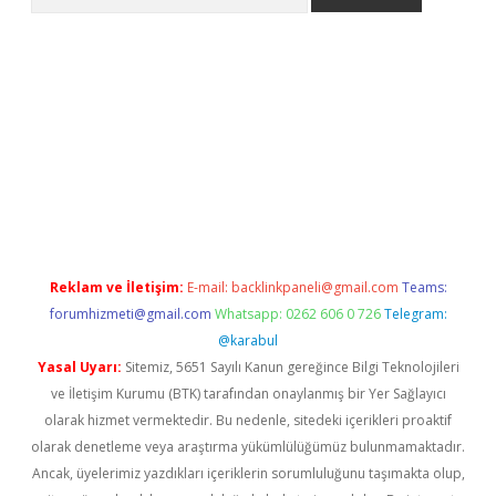
lbet giriş yap
betexper indir
Reklam ve İletişim:
E-mail:
backlinkpaneli@gmail.com
Teams:
forumhizmeti@gmail.com
Whatsapp: 0262 606 0 726
Telegram:
@karabul
Yasal Uyarı:
Sitemiz, 5651 Sayılı Kanun gereğince Bilgi Teknolojileri
ve İletişim Kurumu (BTK) tarafından onaylanmış bir Yer Sağlayıcı
olarak hizmet vermektedir. Bu nedenle, sitedeki içerikleri proaktif
olarak denetleme veya araştırma yükümlülüğümüz bulunmamaktadır.
Ancak, üyelerimiz yazdıkları içeriklerin sorumluluğunu taşımakta olup,