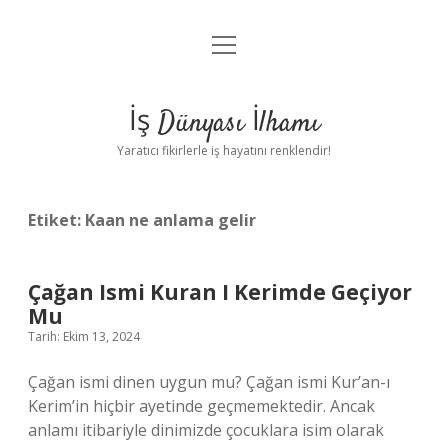
menüyü
Anasayfa
aç
Gizlilik Politikası
İş Dünyası İlhamı
Yasal Uyarı
Yaratıcı fikirlerle iş hayatını renklendir!
Hakkımızda
Etiket:
Kaan ne anlama gelir
Çağan Ismi Kuran I Kerimde Geçiyor
Mu
Tarih: Ekim 13, 2024
Çağan ismi dinen uygun mu? Çağan ismi Kur’an-ı
Kerim’in hiçbir ayetinde geçmemektedir. Ancak
anlamı itibariyle dinimizde çocuklara isim olarak