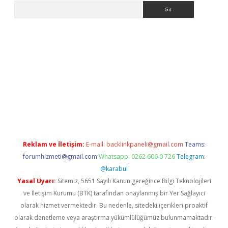
Arama
lbet giriş yap
betexper indir
Reklam ve İletişim:
E-mail:
backlinkpaneli@gmail.com
Teams:
forumhizmeti@gmail.com
Whatsapp: 0262 606 0 726
Telegram:
@karabul
Yasal Uyarı:
Sitemiz, 5651 Sayılı Kanun gereğince Bilgi Teknolojileri
ve İletişim Kurumu (BTK) tarafından onaylanmış bir Yer Sağlayıcı
olarak hizmet vermektedir. Bu nedenle, sitedeki içerikleri proaktif
olarak denetleme veya araştırma yükümlülüğümüz bulunmamaktadır.