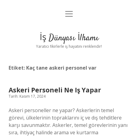
menüyü
Anasayfa
aç
Gizlilik Politikası
İş Dünyası İlhamı
Yasal Uyarı
Yaratıcı fikirlerle iş hayatını renklendir!
Hakkımızda
Etiket:
Kaç tane askeri personel var
Askeri Personeli Ne Iş Yapar
Tarih: Kasım 17, 2024
Askeri personeller ne yapar? Askerlerin temel
görevi, ülkelerinin topraklarını iç ve dış tehditlere
karşı savunmaktır. Askerler, temel görevlerinin yanı
sıra, ihtiyaç halinde arama ve kurtarma