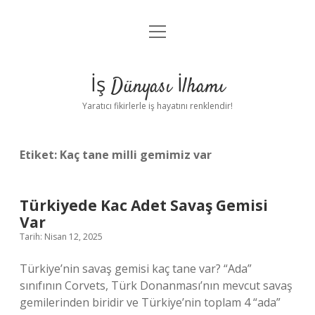
menüyü
Anasayfa
aç
Gizlilik Politikası
İş Dünyası İlhamı
Yasal Uyarı
Yaratıcı fikirlerle iş hayatını renklendir!
Hakkımızda
Etiket:
Kaç tane milli gemimiz var
Türkiyede Kac Adet Savaş Gemisi
Var
Tarih: Nisan 12, 2025
Türkiye’nin savaş gemisi kaç tane var? “Ada”
sınıfının Corvets, Türk Donanması’nın mevcut savaş
gemilerinden biridir ve Türkiye’nin toplam 4 “ada”