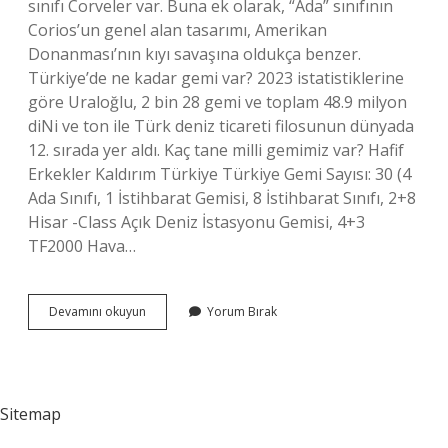
sınıfı Corveler var. Buna ek olarak, “Ada” sınıfının
Corios’un genel alan tasarımı, Amerikan
Donanması’nın kıyı savaşına oldukça benzer.
Türkiye’de ne kadar gemi var? 2023 istatistiklerine
göre Uraloğlu, 2 bin 28 gemi ve toplam 48.9 milyon
diNi ve ton ile Türk deniz ticareti filosunun dünyada
12. sırada yer aldı. Kaç tane milli gemimiz var? Hafif
Erkekler Kaldırım Türkiye Türkiye Gemi Sayısı: 30 (4
Ada Sınıfı, 1 İstihbarat Gemisi, 8 İstihbarat Sınıfı, 2+8
Hisar -Class Açık Deniz İstasyonu Gemisi, 4+3
TF2000 Hava…
Türkiyede
Devamını okuyun
Yorum Bırak
Kac
Adet
Savaş
Gemisi
Var
Sitemap