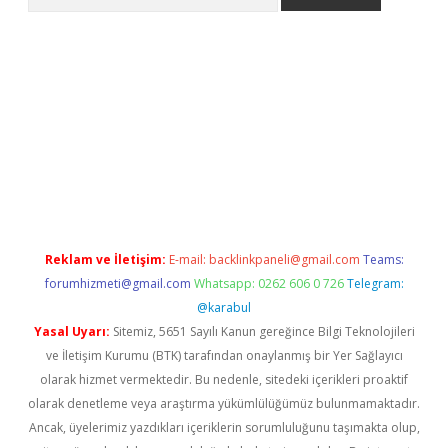
lbet giriş yap
betexper indir
Reklam ve İletişim:
E-mail:
backlinkpaneli@gmail.com
Teams:
forumhizmeti@gmail.com
Whatsapp: 0262 606 0 726
Telegram:
@karabul
Yasal Uyarı:
Sitemiz, 5651 Sayılı Kanun gereğince Bilgi Teknolojileri
ve İletişim Kurumu (BTK) tarafından onaylanmış bir Yer Sağlayıcı
olarak hizmet vermektedir. Bu nedenle, sitedeki içerikleri proaktif
olarak denetleme veya araştırma yükümlülüğümüz bulunmamaktadır.
Ancak, üyelerimiz yazdıkları içeriklerin sorumluluğunu taşımakta olup,