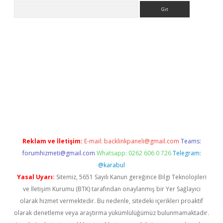
Arama
lbet giriş yap
betexper indir
Reklam ve İletişim:
E-mail:
backlinkpaneli@gmail.com
Teams:
forumhizmeti@gmail.com
Whatsapp: 0262 606 0 726
Telegram:
@karabul
Yasal Uyarı:
Sitemiz, 5651 Sayılı Kanun gereğince Bilgi Teknolojileri
ve İletişim Kurumu (BTK) tarafından onaylanmış bir Yer Sağlayıcı
olarak hizmet vermektedir. Bu nedenle, sitedeki içerikleri proaktif
olarak denetleme veya araştırma yükümlülüğümüz bulunmamaktadır.