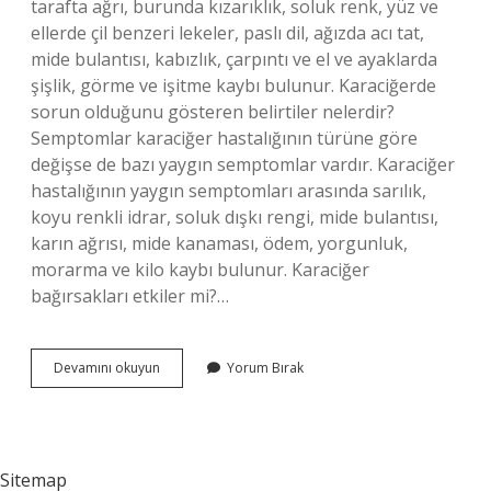
tarafta ağrı, burunda kızarıklık, soluk renk, yüz ve
ellerde çil benzeri lekeler, paslı dil, ağızda acı tat,
mide bulantısı, kabızlık, çarpıntı ve el ve ayaklarda
şişlik, görme ve işitme kaybı bulunur. Karaciğerde
sorun olduğunu gösteren belirtiler nelerdir?
Semptomlar karaciğer hastalığının türüne göre
değişse de bazı yaygın semptomlar vardır. Karaciğer
hastalığının yaygın semptomları arasında sarılık,
koyu renkli idrar, soluk dışkı rengi, mide bulantısı,
karın ağrısı, mide kanaması, ödem, yorgunluk,
morarma ve kilo kaybı bulunur. Karaciğer
bağırsakları etkiler mi?…
Karaciğer
Devamını okuyun
Yorum Bırak
Rahatsızlığı
Gaz
Yapar
Mı
Sitemap