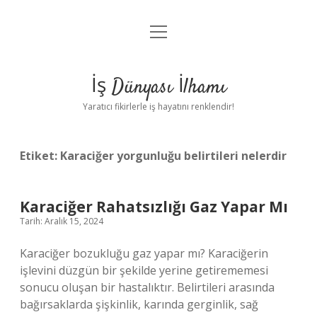
menüyü
Anasayfa
aç
Gizlilik Politikası
İş Dünyası İlhamı
Yasal Uyarı
Yaratıcı fikirlerle iş hayatını renklendir!
Hakkımızda
Etiket:
Karaciğer yorgunluğu belirtileri nelerdir
Karaciğer Rahatsızlığı Gaz Yapar Mı
Tarih: Aralık 15, 2024
Karaciğer bozukluğu gaz yapar mı? Karaciğerin
işlevini düzgün bir şekilde yerine getirememesi
sonucu oluşan bir hastalıktır. Belirtileri arasında
bağırsaklarda şişkinlik, karında gerginlik, sağ