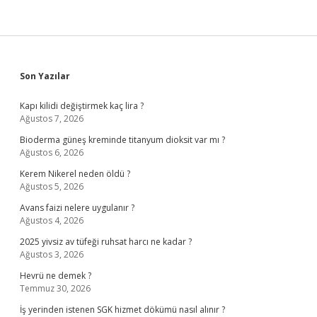
Sidebar
Son Yazılar
Kapı kilidi değiştirmek kaç lira ?
Ağustos 7, 2026
Bioderma güneş kreminde titanyum dioksit var mı ?
Ağustos 6, 2026
Kerem Nikerel neden öldü ?
Ağustos 5, 2026
Avans faizi nelere uygulanır ?
Ağustos 4, 2026
2025 yivsiz av tüfeği ruhsat harcı ne kadar ?
Ağustos 3, 2026
Hevrü ne demek ?
Temmuz 30, 2026
İş yerinden istenen SGK hizmet dökümü nasıl alınır ?