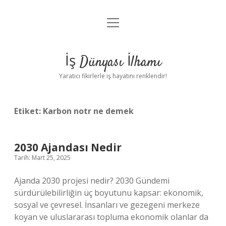
menüyü
Anasayfa
aç
Gizlilik Politikası
İş Dünyası İlhamı
Yasal Uyarı
Yaratıcı fikirlerle iş hayatını renklendir!
Hakkımızda
Etiket:
Karbon notr ne demek
2030 Ajandası Nedir
Tarih: Mart 25, 2025
Ajanda 2030 projesi nedir? 2030 Gündemi
sürdürülebilirliğin üç boyutunu kapsar: ekonomik,
sosyal ve çevresel. İnsanları ve gezegeni merkeze
koyan ve uluslararası topluma ekonomik olanlar da