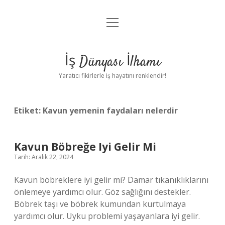
menüyü
Anasayfa
aç
Gizlilik Politikası
İş Dünyası İlhamı
Yasal Uyarı
Yaratıcı fikirlerle iş hayatını renklendir!
Hakkımızda
Etiket:
Kavun yemenin faydaları nelerdir
Kavun Böbreğe Iyi Gelir Mi
Tarih: Aralık 22, 2024
Kavun böbreklere iyi gelir mi? Damar tıkanıklıklarını
önlemeye yardımcı olur. Göz sağlığını destekler.
Böbrek taşı ve böbrek kumundan kurtulmaya
yardımcı olur. Uyku problemi yaşayanlara iyi gelir.