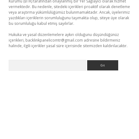
Kurumu (BTK) tarafından onaylanmış bir Yer Sağlayıcı olarak hizmet
vermektedir. Bu nedenle, sitedeki içerikleri proaktif olarak denetleme
veya araştırma yükümlülüğümüz bulunmamaktadır. Ancak, üyelerimiz
yazdıkları içeriklerin sorumluluğunu taşımakta olup, siteye üye olarak
bu sorumluluğu kabul etmiş sayılırlar.
Hukuka ve yasal düzenlemelere aykırı olduğunu düşündüğünüz
içerikleri,
backlinkpanelicomtr@gmail.com
adresine bildirmeniz
halinde, ilgili içerikler yasal süre içerisinde sitemizden kaldırılacaktır.
Arama
lbet giriş yap
betexper indir