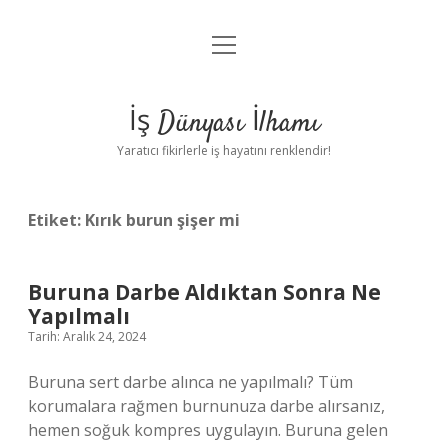
menüyü
Anasayfa
aç
Gizlilik Politikası
İş Dünyası İlhamı
Yasal Uyarı
Yaratıcı fikirlerle iş hayatını renklendir!
Hakkımızda
Etiket:
Kırık burun şişer mi
Buruna Darbe Aldıktan Sonra Ne
Yapılmalı
Tarih: Aralık 24, 2024
Buruna sert darbe alınca ne yapılmalı? Tüm
korumalara rağmen burnunuza darbe alırsanız,
hemen soğuk kompres uygulayın. Buruna gelen