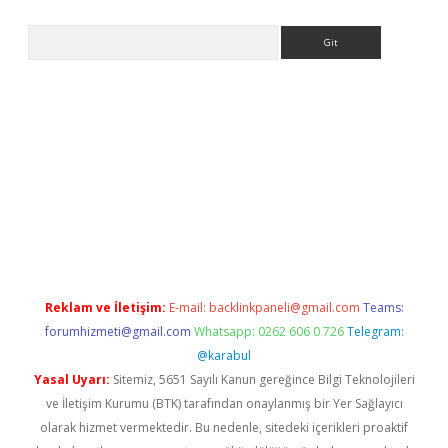
Arama
ndir
Reklam ve İletişim:
E-mail:
backlinkpaneli@gmail.com
Teams:
forumhizmeti@gmail.com
Whatsapp: 0262 606 0 726
Telegram:
@karabul
Yasal Uyarı:
Sitemiz, 5651 Sayılı Kanun gereğince Bilgi Teknolojileri
ve İletişim Kurumu (BTK) tarafından onaylanmış bir Yer Sağlayıcı
olarak hizmet vermektedir. Bu nedenle, sitedeki içerikleri proaktif