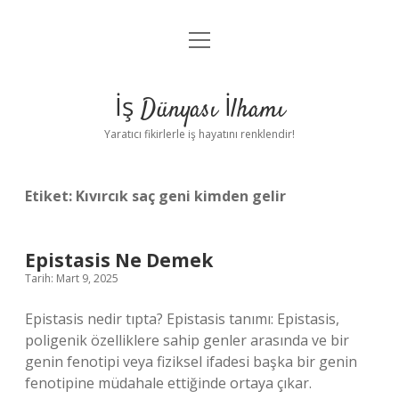
menüyü
Anasayfa
aç
Gizlilik Politikası
İş Dünyası İlhamı
Yasal Uyarı
Yaratıcı fikirlerle iş hayatını renklendir!
Hakkımızda
Etiket:
Kıvırcık saç geni kimden gelir
Epistasis Ne Demek
Tarih: Mart 9, 2025
Epistasis nedir tıpta? Epistasis tanımı: Epistasis,
poligenik özelliklere sahip genler arasında ve bir
genin fenotipi veya fiziksel ifadesi başka bir genin
fenotipine müdahale ettiğinde ortaya çıkar.