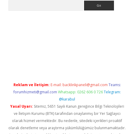
Arama
lbet giriş yap
betexper indir
Reklam ve İletişim:
E-mail:
backlinkpaneli@gmail.com
Teams:
forumhizmeti@gmail.com
Whatsapp: 0262 606 0 726
Telegram:
@karabul
Yasal Uyarı:
Sitemiz, 5651 Sayılı Kanun gereğince Bilgi Teknolojileri
ve İletişim Kurumu (BTK) tarafından onaylanmış bir Yer Sağlayıcı
olarak hizmet vermektedir. Bu nedenle, sitedeki içerikleri proaktif
olarak denetleme veya araştırma yükümlülüğümüz bulunmamaktadır.