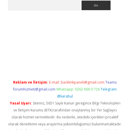
Arama
lbet giriş yap
betexper indir
Reklam ve İletişim:
E-mail:
backlinkpaneli@gmail.com
Teams:
forumhizmeti@gmail.com
Whatsapp: 0262 606 0 726
Telegram:
@karabul
Yasal Uyarı:
Sitemiz, 5651 Sayılı Kanun gereğince Bilgi Teknolojileri
ve İletişim Kurumu (BTK) tarafından onaylanmış bir Yer Sağlayıcı
olarak hizmet vermektedir. Bu nedenle, sitedeki içerikleri proaktif
olarak denetleme veya araştırma yükümlülüğümüz bulunmamaktadır.