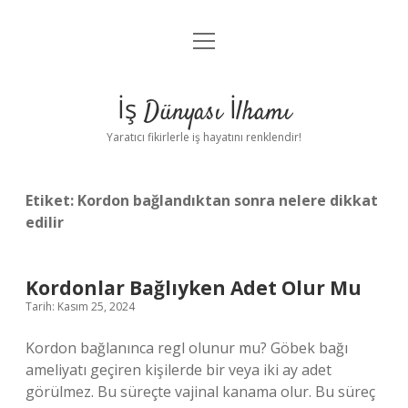
menüyü
Anasayfa
aç
Gizlilik Politikası
İş Dünyası İlhamı
Yasal Uyarı
Yaratıcı fikirlerle iş hayatını renklendir!
Hakkımızda
Etiket:
Kordon bağlandıktan sonra nelere dikkat
edilir
Kordonlar Bağlıyken Adet Olur Mu
Tarih: Kasım 25, 2024
Kordon bağlanınca regl olunur mu? Göbek bağı
ameliyatı geçiren kişilerde bir veya iki ay adet
görülmez. Bu süreçte vajinal kanama olur. Bu süreç