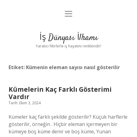
menüyü
Anasayfa
aç
Gizlilik Politikası
İş Dünyası İlhamı
Yasal Uyarı
Yaratıcı fikirlerle iş hayatını renklendir!
Hakkımızda
Etiket:
Kümenin eleman sayısı nasıl gösterilir
Kümelerin Kaç Farklı Gösterimi
Vardır
Tarih: Ekim 3, 2024
Kümeler kaç farklı şekilde gösterilir? Küçük harflerle
gösterilir, örneğin . Hiçbir eleman içermeyen bir
kümeye boş küme denir ve boş küme, Yunan