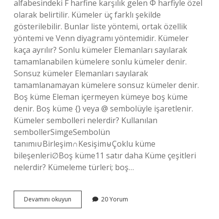
alfabesindeki F harfine karşılık gelen Φ harfiyle özel
olarak belirtilir. Kümeler üç farklı şekilde
gösterilebilir. Bunlar liste yöntemi, ortak özellik
yöntemi ve Venn diyagramı yöntemidir. Kümeler
kaça ayrılır? Sonlu kümeler Elemanları sayılarak
tamamlanabilen kümelere sonlu kümeler denir.
Sonsuz kümeler Elemanları sayılarak
tamamlanamayan kümelere sonsuz kümeler denir.
Boş küme Eleman içermeyen kümeye boş küme
denir. Boş küme {} veya @ sembolüyle işaretlenir.
Kümeler sembolleri nelerdir? Kullanılan
sembollerSimgeSembolün
tanımı∪Birleşim∩Kesişim⊎Çoklu küme
bileşenleri∅Boş küme11 satır daha Küme çeşitleri
nelerdir? Kümeleme türleri; boş…
Kümelerin
Devamını okuyun
20 Yorum
Kaç
Farklı