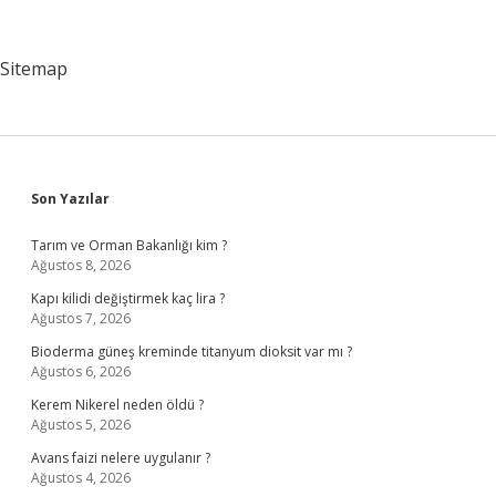
Gösterimi
Vardır
Sitemap
Sidebar
Son Yazılar
Tarım ve Orman Bakanlığı kim ?
Ağustos 8, 2026
Kapı kilidi değiştirmek kaç lira ?
Ağustos 7, 2026
Bioderma güneş kreminde titanyum dioksit var mı ?
Ağustos 6, 2026
Kerem Nikerel neden öldü ?
Ağustos 5, 2026
Avans faizi nelere uygulanır ?
Ağustos 4, 2026