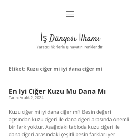
menüyü
Anasayfa
aç
Gizlilik Politikası
İş Dünyası İlhamı
Yasal Uyarı
Yaratıcı fikirlerle iş hayatını renklendir!
Hakkımızda
Etiket:
Kuzu ciğer mi iyi dana ciğer mi
En Iyi Ciğer Kuzu Mu Dana Mı
Tarih: Aralık 2, 2024
Kuzu ciğer mi iyi dana ciğer mi? Besin değeri
açısından kuzu ciğeri ile dana ciğeri arasında önemli
bir fark yoktur. Aşağıdaki tabloda kuzu ciğeri ile
dana ciğeri arasındaki çeşitli besin farkları yer