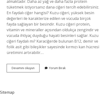
almaktadır. Daha az yağ ve daha fazla protein
tüketmek istiyorsanız dana ciğeri tercih edebilirsiniz.
En faydalı ciğer hangisi? Kuzu ciğeri, yüksek besin
değerleri ile karakterize edilen ve vücuda birçok
fayda sağlayan bir besindir. Kuzu ciğeri protein,
vitamin ve mineraller açısından oldukça zengindir ve
vücuda ihtiyaç duyduğu hayati besinleri sağlar. Kuzu
ciğeri faydalı mı? Karaciğerde bulunan B12, demir ve
folik asit gibi bileşikler sayesinde kırmızı kan hücresi
üretimini artırabilir.…
En
Devamını okuyun
Yorum Bırak
Iyi
Ciğer
Kuzu
Mu
Dana
Sitemap
Mı