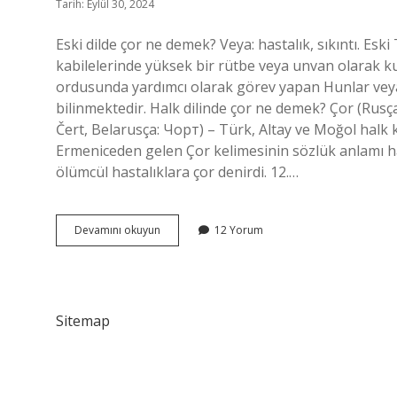
Tarih: Eylül 30, 2024
Eski dilde çor ne demek? Veya: hastalık, sıkıntı. Es
kabilelerinde yüksek bir rütbe veya unvan olarak kull
ordusunda yardımcı olarak görev yapan Hunlar veya 
bilinmektedir. Halk dilinde çor ne demek? Çor (Rusç
Čert, Belarusça: Чорт) – Türk, Altay ve Moğol halk 
Ermeniceden gelen Çor kelimesinin sözlük anlamı ha
ölümcül hastalıklara çor denirdi. 12.…
Çor
Devamını okuyun
12 Yorum
Ne
Demek
Eski
Türkçe
Sitemap