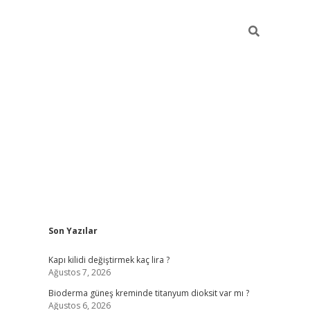
Sidebar
Son Yazılar
ilbet giriş
Kapı kilidi değiştirmek kaç lira ?
Ağustos 7, 2026
Bioderma güneş kreminde titanyum dioksit var mı ?
Ağustos 6, 2026