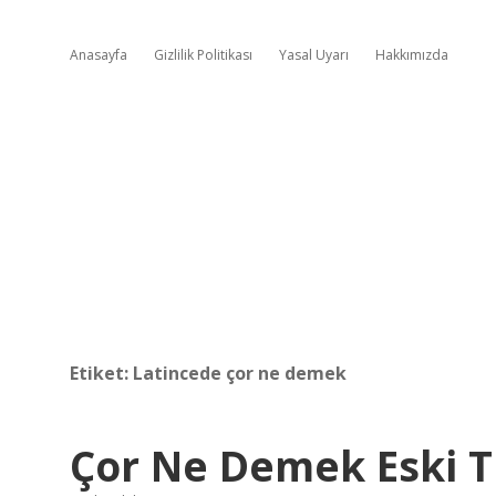
Anasayfa
Gizlilik Politikası
Yasal Uyarı
Hakkımızda
Etiket:
Latincede çor ne demek
Çor Ne Demek Eski 