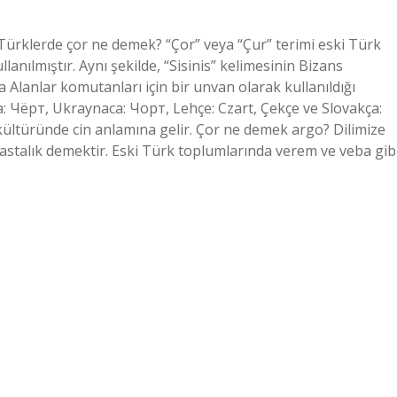
ki Türklerde çor ne demek? “Çor” veya “Çur” terimi eski Türk
anılmıştır. Aynı şekilde, “Sisinis” kelimesinin Bizans
Alanlar komutanları için bir unvan olarak kullanıldığı
a: Чёрт, Ukraynaca: Чорт, Lehçe: Czart, Çekçe ve Slovakça:
kültüründe cin anlamına gelir. Çor ne demek argo? Dilimize
stalık demektir. Eski Türk toplumlarında verem ve veba gib