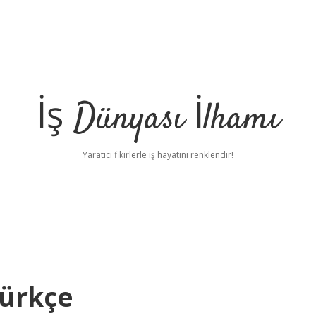
İş Dünyası İlhamı
Yaratıcı fikirlerle iş hayatını renklendir!
Türkçe