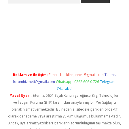
dir
Reklam ve İletişim:
E-mail:
backlinkpaneli@gmail.com
Teams:
forumhizmeti@gmail.com
Whatsapp: 0262 606 0 726
Telegram:
@karabul
Yasal Uyarı:
Sitemiz, 5651 Sayılı Kanun gereğince Bilgi Teknolojileri
ve İletişim Kurumu (BTK) tarafından onaylanmış bir Yer Sağlayıcı
olarak hizmet vermektedir. Bu nedenle, sitedeki içerikleri proaktif
olarak denetleme veya araştırma yükümlülüğümüz bulunmamaktadır.
Ancak, üyelerimiz yazdıkları içeriklerin sorumluluğunu taşımakta olup,