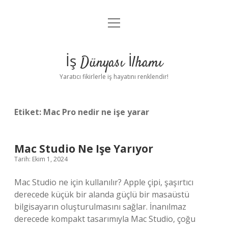
menüyü
Anasayfa
aç
Gizlilik Politikası
İş Dünyası İlhamı
Yasal Uyarı
Yaratıcı fikirlerle iş hayatını renklendir!
Hakkımızda
Etiket:
Mac Pro nedir ne işe yarar
Mac Studio Ne Işe Yarıyor
Tarih: Ekim 1, 2024
Mac Studio ne için kullanılır? Apple çipi, şaşırtıcı
derecede küçük bir alanda güçlü bir masaüstü
bilgisayarın oluşturulmasını sağlar. İnanılmaz
derecede kompakt tasarımıyla Mac Studio, çoğu