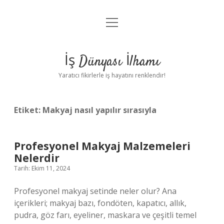
menüyü
Anasayfa
aç
Gizlilik Politikası
İş Dünyası İlhamı
Yasal Uyarı
Yaratıcı fikirlerle iş hayatını renklendir!
Hakkımızda
Etiket:
Makyaj nasıl yapılır sırasıyla
Profesyonel Makyaj Malzemeleri
Nelerdir
Tarih: Ekim 11, 2024
Profesyonel makyaj setinde neler olur? Ana
içerikleri; makyaj bazı, fondöten, kapatıcı, allık,
pudra, göz farı, eyeliner, maskara ve çeşitli temel