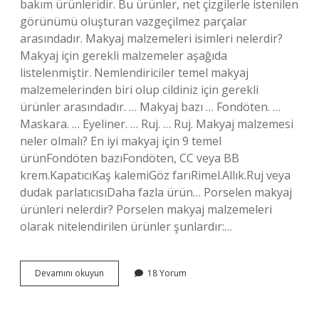
bakım ürünleridir. Bu ürünler, net çizgilerle istenilen
görünümü oluşturan vazgeçilmez parçalar
arasındadır. Makyaj malzemeleri isimleri nelerdir?
Makyaj için gerekli malzemeler aşağıda
listelenmiştir. Nemlendiriciler temel makyaj
malzemelerinden biri olup cildiniz için gerekli
ürünler arasındadır. … Makyaj bazı … Fondöten. …
Maskara. … Eyeliner. … Ruj. … Ruj. Makyaj malzemesi
neler olmalı? En iyi makyaj için 9 temel
ürünFondöten bazıFondöten, CC veya BB
krem.KapatıcıKaş kalemiGöz farıRimel.Allık.Ruj veya
dudak parlatıcısıDaha fazla ürün… Porselen makyaj
ürünleri nelerdir? Porselen makyaj malzemeleri
olarak nitelendirilen ürünler şunlardır:…
Profesyonel
Devamını okuyun
18 Yorum
Makyaj
Malzemeleri
Nelerdir