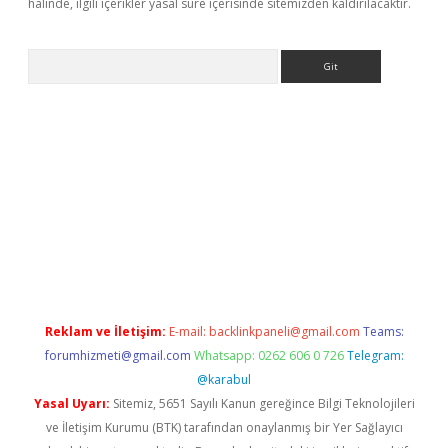
halinde, ilgili içerikler yasal süre içerisinde sitemizden kaldırılacaktır.
Arama
lbet giriş yap
betexper indir
Reklam ve İletişim:
E-mail:
backlinkpaneli@gmail.com
Teams:
forumhizmeti@gmail.com
Whatsapp: 0262 606 0 726
Telegram:
@karabul
Yasal Uyarı:
Sitemiz, 5651 Sayılı Kanun gereğince Bilgi Teknolojileri
ve İletişim Kurumu (BTK) tarafından onaylanmış bir Yer Sağlayıcı