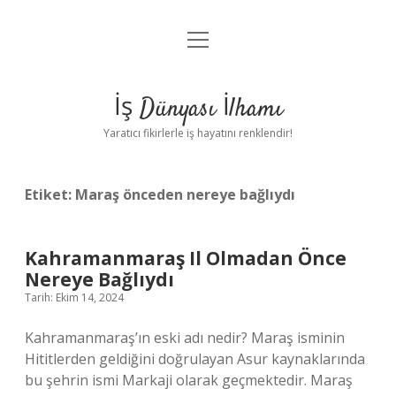
menüyü
Anasayfa
aç
Gizlilik Politikası
İş Dünyası İlhamı
Yasal Uyarı
Yaratıcı fikirlerle iş hayatını renklendir!
Hakkımızda
Etiket:
Maraş önceden nereye bağlıydı
Kahramanmaraş Il Olmadan Önce
Nereye Bağlıydı
Tarih: Ekim 14, 2024
Kahramanmaraş’ın eski adı nedir? Maraş isminin
Hititlerden geldiğini doğrulayan Asur kaynaklarında
bu şehrin ismi Markaji olarak geçmektedir. Maraş