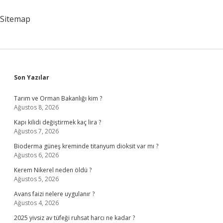
Nereye
Bağlıydı
Sitemap
Sidebar
Son Yazılar
Tarım ve Orman Bakanlığı kim ?
Ağustos 8, 2026
Kapı kilidi değiştirmek kaç lira ?
Ağustos 7, 2026
Bioderma güneş kreminde titanyum dioksit var mı ?
Ağustos 6, 2026
Kerem Nikerel neden öldü ?
Ağustos 5, 2026
Avans faizi nelere uygulanır ?
Ağustos 4, 2026
2025 yivsiz av tüfeği ruhsat harcı ne kadar ?