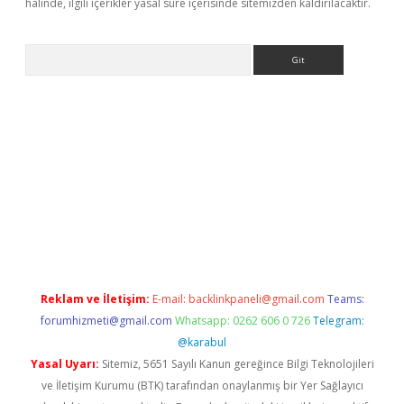
halinde, ilgili içerikler yasal süre içerisinde sitemizden kaldırılacaktır.
Arama
lbet giriş yap
betexper indir
Reklam ve İletişim:
E-mail:
backlinkpaneli@gmail.com
Teams:
forumhizmeti@gmail.com
Whatsapp: 0262 606 0 726
Telegram:
@karabul
Yasal Uyarı:
Sitemiz, 5651 Sayılı Kanun gereğince Bilgi Teknolojileri
ve İletişim Kurumu (BTK) tarafından onaylanmış bir Yer Sağlayıcı