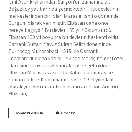
ismi Asur krallarından Sargon’un zamanına ait
Boğazköy yazıtlarında geçmektedir. Hitit devletinin
merkezlerinden biri olan Maraş’ın ismi o dönemde
Gurgum olarak verilmiştir. Elbistan daha önce
nereye bağlıydı? Bu devlet 185 yıl hüküm sürdü.
Elbistan 130 yıl boyunca bu devletin başkenti oldu.
Osmanlı Sultanı Yavuz Sultan Selim döneminde
Turnadağ Muharebesi (1515) ile Osmanlı
İmparatorluğu’na katıldı. 1522’de Maraş bölgesi özel
idaresinden ayrılarak sancak haline getirildi ve
Elbistan Maraş kazası oldu. Kahramanmaraş ne
zaman il oldu? Kahramanmaraş’ın 1923 yılında il
olarak yeniden düzenlenmesinin ardından Andırın,
Elbistan,…
Kahramanmaraş
Devamını okuyun
6 Yorum
Il
Olmadan
Önce