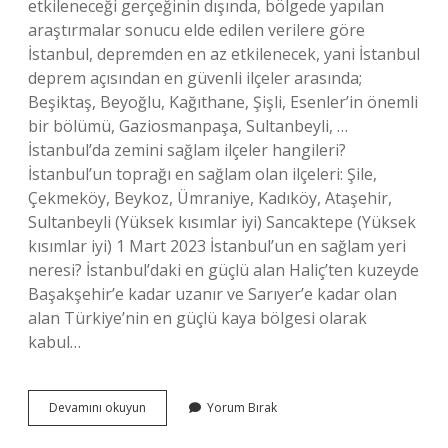
etkileneceği gerçeğinin dışında, bölgede yapılan
araştırmalar sonucu elde edilen verilere göre
İstanbul, depremden en az etkilenecek, yani İstanbul
deprem açısından en güvenli ilçeler arasında;
Beşiktaş, Beyoğlu, Kağıthane, Şişli, Esenler’in önemli
bir bölümü, Gaziosmanpaşa, Sultanbeyli, …
İstanbul’da zemini sağlam ilçeler hangileri?
İstanbul’un toprağı en sağlam olan ilçeleri: Şile,
Çekmeköy, Beykoz, Ümraniye, Kadıköy, Ataşehir,
Sultanbeyli (Yüksek kısımlar iyi) Sancaktepe (Yüksek
kısımlar iyi) 1 Mart 2023 İstanbul’un en sağlam yeri
neresi? İstanbul’daki en güçlü alan Haliç’ten kuzeyde
Başakşehir’e kadar uzanır ve Sarıyer’e kadar olan
alan Türkiye’nin en güçlü kaya bölgesi olarak
kabul…
İStanbulda
Devamını okuyun
Yorum Bırak
En
Sağlam