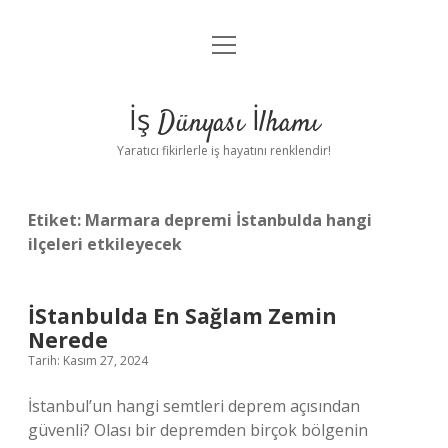
menüyü
Anasayfa
aç
Gizlilik Politikası
İş Dünyası İlhamı
Yasal Uyarı
Yaratıcı fikirlerle iş hayatını renklendir!
Hakkımızda
Etiket:
Marmara depremi İstanbulda hangi
ilçeleri etkileyecek
İStanbulda En Sağlam Zemin
Nerede
Tarih: Kasım 27, 2024
İstanbul’un hangi semtleri deprem açısından
güvenli? Olası bir depremden birçok bölgenin