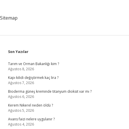
Zemin
Nerede
Sitemap
Sidebar
Son Yazılar
Tarım ve Orman Bakanlığı kim ?
Ağustos 8, 2026
Kapı kilidi değiştirmek kaç lira ?
Ağustos 7, 2026
Bioderma güneş kreminde titanyum dioksit var mı ?
Ağustos 6, 2026
Kerem Nikerel neden öldü ?
Ağustos 5, 2026
Avans faizi nelere uygulanır ?
Ağustos 4, 2026