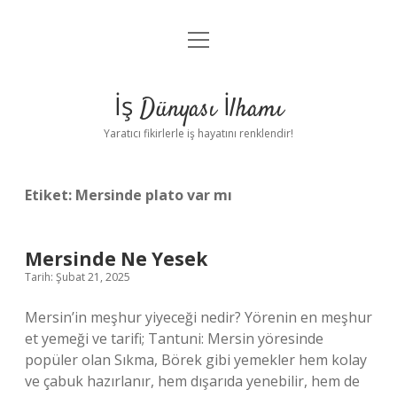
menüyü
Anasayfa
aç
Gizlilik Politikası
İş Dünyası İlhamı
Yasal Uyarı
Yaratıcı fikirlerle iş hayatını renklendir!
Hakkımızda
Etiket:
Mersinde plato var mı
Mersinde Ne Yesek
Tarih: Şubat 21, 2025
Mersin’in meşhur yiyeceği nedir? Yörenin en meşhur
et yemeği ve tarifi; Tantuni: Mersin yöresinde
popüler olan Sıkma, Börek gibi yemekler hem kolay
ve çabuk hazırlanır, hem dışarıda yenebilir, hem de