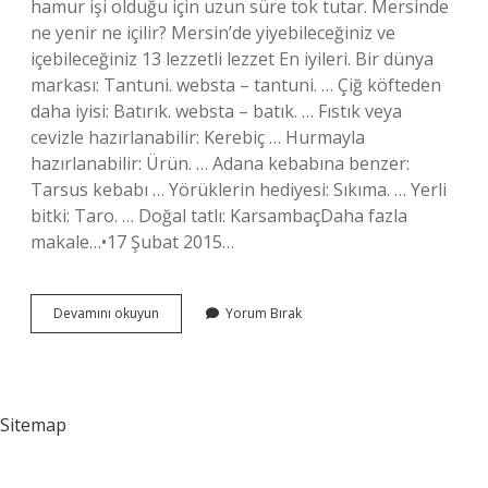
hamur işi olduğu için uzun süre tok tutar. Mersinde
ne yenir ne içilir? Mersin’de yiyebileceğiniz ve
içebileceğiniz 13 lezzetli lezzet En iyileri. Bir dünya
markası: Tantuni. websta – tantuni. … Çiğ köfteden
daha iyisi: Batırık. websta – batık. … Fıstık veya
cevizle hazırlanabilir: Kerebiç … Hurmayla
hazırlanabilir: Ürün. … Adana kebabına benzer:
Tarsus kebabı … Yörüklerin hediyesi: Sıkıma. … Yerli
bitki: Taro. … Doğal tatlı: KarsambaçDaha fazla
makale…•17 Şubat 2015…
Mersinde
Devamını okuyun
Yorum Bırak
Ne
Yesek
Sitemap