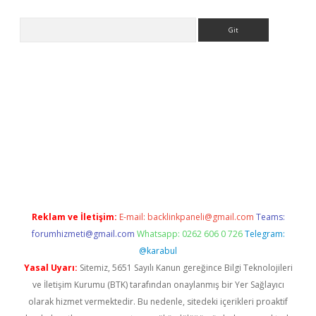
Arama
betexper indir
Reklam ve İletişim:
E-mail:
backlinkpaneli@gmail.com
Teams:
forumhizmeti@gmail.com
Whatsapp: 0262 606 0 726
Telegram:
@karabul
Yasal Uyarı:
Sitemiz, 5651 Sayılı Kanun gereğince Bilgi Teknolojileri
ve İletişim Kurumu (BTK) tarafından onaylanmış bir Yer Sağlayıcı
olarak hizmet vermektedir. Bu nedenle, sitedeki içerikleri proaktif