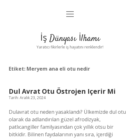
menüyü
Anasayfa
aç
Gizlilik Politikası
İş Dünyası İlhamı
Yasal Uyarı
Yaratıcı fikirlerle iş hayatını renklendir!
Hakkımızda
Etiket:
Meryem ana eli otu nedir
Dul Avrat Otu Östrojen Içerir Mi
Tarih: Aralık 23, 2024
Dulavrat otu neden yasaklandı? Ülkemizde dul otu
olarak da adlandırılan güzel afrodizyak,
patlıcangiller familyasından çok yıllık otsu bir
bitkidir. Bilinen faydalarının yanı sıra, içerdiği