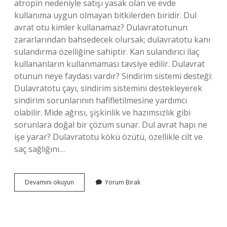
atropin nedeniyle satışı yasak olan ve evde
kullanıma uygun olmayan bitkilerden biridir. Dul
avrat otu kimler kullanamaz? Dulavratotunun
zararlarından bahsedecek olursak; dulavratotu kanı
sulandırma özelliğine sahiptir. Kan sulandırıcı ilaç
kullananların kullanmaması tavsiye edilir. Dulavrat
otunun neye faydası vardır? Sindirim sistemi desteği:
Dulavratotu çayı, sindirim sistemini destekleyerek
sindirim sorunlarının hafifletilmesine yardımcı
olabilir. Mide ağrısı, şişkinlik ve hazımsızlık gibi
sorunlara doğal bir çözüm sunar. Dul avrat hapı ne
işe yarar? Dulavratotu kökü özütü, özellikle cilt ve
saç sağlığını…
Dul
Devamını okuyun
Yorum Bırak
Avrat
Otu
Östrojen
Içerir