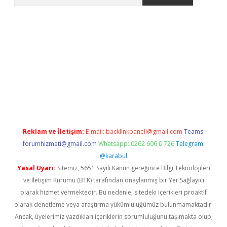
lbet giriş yap
betexper indir
Reklam ve İletişim:
E-mail:
backlinkpaneli@gmail.com
Teams:
forumhizmeti@gmail.com
Whatsapp: 0262 606 0 726
Telegram:
@karabul
Yasal Uyarı:
Sitemiz, 5651 Sayılı Kanun gereğince Bilgi Teknolojileri
ve İletişim Kurumu (BTK) tarafından onaylanmış bir Yer Sağlayıcı
olarak hizmet vermektedir. Bu nedenle, sitedeki içerikleri proaktif
olarak denetleme veya araştırma yükümlülüğümüz bulunmamaktadır.
Ancak, üyelerimiz yazdıkları içeriklerin sorumluluğunu taşımakta olup,