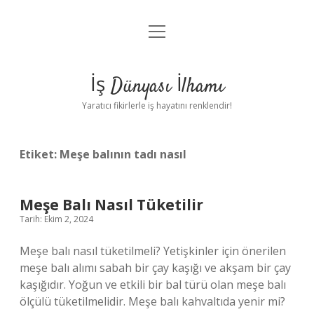
menüyü
Anasayfa
aç
Gizlilik Politikası
İş Dünyası İlhamı
Yasal Uyarı
Yaratıcı fikirlerle iş hayatını renklendir!
Hakkımızda
Etiket:
Meşe balının tadı nasıl
Meşe Balı Nasıl Tüketilir
Tarih: Ekim 2, 2024
Meşe balı nasıl tüketilmeli? Yetişkinler için önerilen
meşe balı alımı sabah bir çay kaşığı ve akşam bir çay
kaşığıdır. Yoğun ve etkili bir bal türü olan meşe balı
ölçülü tüketilmelidir. Meşe balı kahvaltıda yenir mi?