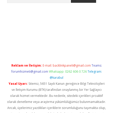
lbet giriş yap
betexper indir
Reklam ve İletişim:
E-mail:
backlinkpaneli@gmail.com
Teams:
forumhizmeti@gmail.com
Whatsapp: 0262 606 0 726
Telegram:
@karabul
Yasal Uyarı:
Sitemiz, 5651 Sayılı Kanun gereğince Bilgi Teknolojileri
ve İletişim Kurumu (BTK) tarafından onaylanmış bir Yer Sağlayıcı
olarak hizmet vermektedir. Bu nedenle, sitedeki içerikleri proaktif
olarak denetleme veya araştırma yükümlülüğümüz bulunmamaktadır.
Ancak, üyelerimiz yazdıkları içeriklerin sorumluluğunu taşımakta olup,