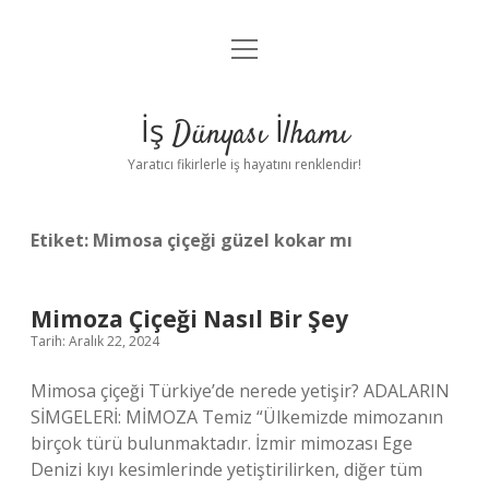
menüyü
Anasayfa
aç
Gizlilik Politikası
İş Dünyası İlhamı
Yasal Uyarı
Yaratıcı fikirlerle iş hayatını renklendir!
Hakkımızda
Etiket:
Mimosa çiçeği güzel kokar mı
Mimoza Çiçeği Nasıl Bir Şey
Tarih: Aralık 22, 2024
Mimosa çiçeği Türkiye’de nerede yetişir? ADALARIN
SİMGELERİ: MİMOZA Temiz “Ülkemizde mimozanın
birçok türü bulunmaktadır. İzmir mimozası Ege
Denizi kıyı kesimlerinde yetiştirilirken, diğer tüm