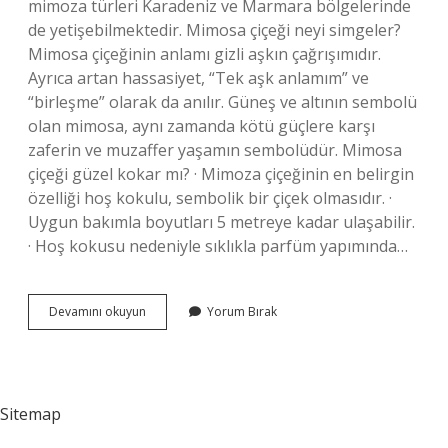
mimoza türleri Karadeniz ve Marmara bölgelerinde
de yetişebilmektedir. Mimosa çiçeği neyi simgeler?
Mimosa çiçeğinin anlamı gizli aşkın çağrışımıdır.
Ayrıca artan hassasiyet, “Tek aşk anlamım” ve
“birleşme” olarak da anılır. Güneş ve altının sembolü
olan mimosa, aynı zamanda kötü güçlere karşı
zaferin ve muzaffer yaşamın sembolüdür. Mimosa
çiçeği güzel kokar mı? · Mimoza çiçeğinin en belirgin
özelliği hoş kokulu, sembolik bir çiçek olmasıdır. ·
Uygun bakımla boyutları 5 metreye kadar ulaşabilir.
· Hoş kokusu nedeniyle sıklıkla parfüm yapımında…
Mimoza
Devamını okuyun
Yorum Bırak
Çiçeği
Nasıl
Bir
Şey
Sitemap