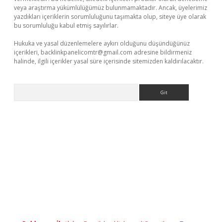
veya araştırma yükümlülüğümüz bulunmamaktadır. Ancak, üyelerimiz
yazdıkları içeriklerin sorumluluğunu taşımakta olup, siteye üye olarak
bu sorumluluğu kabul etmiş sayılırlar.
Hukuka ve yasal düzenlemelere aykırı olduğunu düşündüğünüz
içerikleri,
backlinkpanelicomtr@gmail.com
adresine bildirmeniz
halinde, ilgili içerikler yasal süre içerisinde sitemizden kaldırılacaktır.
Arama
et giriş yap
betexper indir