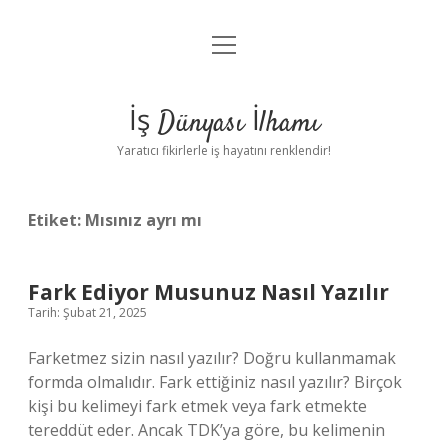
menüyü
Anasayfa
aç
Gizlilik Politikası
İş Dünyası İlhamı
Yasal Uyarı
Yaratıcı fikirlerle iş hayatını renklendir!
Hakkımızda
Etiket:
Mısınız ayrı mı
Fark Ediyor Musunuz Nasıl Yazılır
Tarih: Şubat 21, 2025
Farketmez sizin nasıl yazılır? Doğru kullanmamak
formda olmalıdır. Fark ettiğiniz nasıl yazılır? Birçok
kişi bu kelimeyi fark etmek veya fark etmekte
tereddüt eder. Ancak TDK’ya göre, bu kelimenin