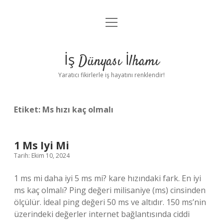
menüyü
Anasayfa
aç
Gizlilik Politikası
İş Dünyası İlhamı
Yasal Uyarı
Yaratıcı fikirlerle iş hayatını renklendir!
Hakkımızda
Etiket:
Ms hızı kaç olmalı
1 Ms Iyi Mi
Tarih: Ekim 10, 2024
1 ms mi daha iyi 5 ms mi? kare hızındaki fark. En iyi
ms kaç olmalı? Ping değeri milisaniye (ms) cinsinden
ölçülür. İdeal ping değeri 50 ms ve altıdır. 150 ms’nin
üzerindeki değerler internet bağlantısında ciddi