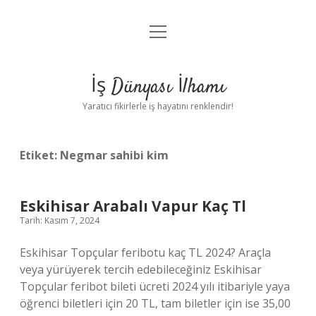
menüyü
Anasayfa
aç
Gizlilik Politikası
İş Dünyası İlhamı
Yasal Uyarı
Yaratıcı fikirlerle iş hayatını renklendir!
Hakkımızda
Etiket:
Negmar sahibi kim
Eskihisar Arabalı Vapur Kaç Tl
Tarih: Kasım 7, 2024
Eskihisar Topçular feribotu kaç TL 2024? Araçla
veya yürüyerek tercih edebileceğiniz Eskihisar
Topçular feribot bileti ücreti 2024 yılı itibariyle yaya
öğrenci biletleri için 20 TL, tam biletler için ise 35,00