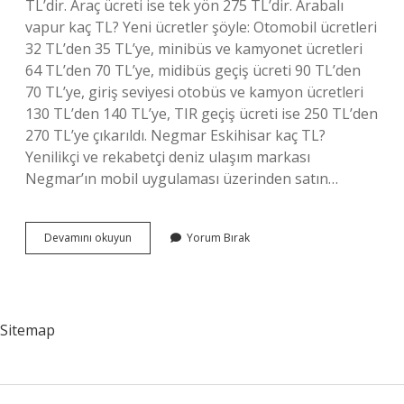
TL’dir. Araç ücreti ise tek yön 275 TL’dir. Arabalı
vapur kaç TL? Yeni ücretler şöyle: Otomobil ücretleri
32 TL’den 35 TL’ye, minibüs ve kamyonet ücretleri
64 TL’den 70 TL’ye, midibüs geçiş ücreti 90 TL’den
70 TL’ye, giriş seviyesi otobüs ve kamyon ücretleri
130 TL’den 140 TL’ye, TIR geçiş ücreti ise 250 TL’den
270 TL’ye çıkarıldı. Negmar Eskihisar kaç TL?
Yenilikçi ve rekabetçi deniz ulaşım markası
Negmar’ın mobil uygulaması üzerinden satın…
Eskihisar
Devamını okuyun
Yorum Bırak
Arabalı
Vapur
Kaç
Tl
Sitemap