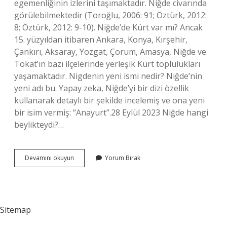
egemenliğinin izlerini taşımaktadır. Niğde civarında
görülebilmektedir (Toroğlu, 2006: 91; Öztürk, 2012:
8; Öztürk, 2012: 9-10). Niğde’de Kürt var mı? Ancak
15. yüzyıldan itibaren Ankara, Konya, Kırşehir,
Çankırı, Aksaray, Yozgat, Çorum, Amasya, Niğde ve
Tokat’ın bazı ilçelerinde yerleşik Kürt toplulukları
yaşamaktadır. Nigdenin yeni ismi nedir? Niğde’nin
yeni adı bu. Yapay zeka, Niğde’yi bir dizi özellik
kullanarak detaylı bir şekilde incelemiş ve ona yeni
bir isim vermiş: “Anayurt”.28 Eylül 2023 Niğde hangi
beylikteydi?…
Niğde
Devamını okuyun
Yorum Bırak
Ismi
Nereden
Gelmektedir
Sitemap