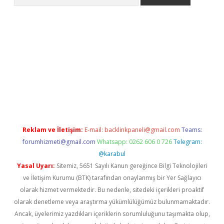
lbet giriş yap
betexper indir
Reklam ve İletişim:
E-mail:
backlinkpaneli@gmail.com
Teams:
forumhizmeti@gmail.com
Whatsapp: 0262 606 0 726
Telegram:
@karabul
Yasal Uyarı:
Sitemiz, 5651 Sayılı Kanun gereğince Bilgi Teknolojileri
ve İletişim Kurumu (BTK) tarafından onaylanmış bir Yer Sağlayıcı
olarak hizmet vermektedir. Bu nedenle, sitedeki içerikleri proaktif
olarak denetleme veya araştırma yükümlülüğümüz bulunmamaktadır.
Ancak, üyelerimiz yazdıkları içeriklerin sorumluluğunu taşımakta olup,