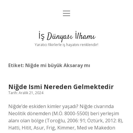
menüyü
Anasayfa
aç
Gizlilik Politikası
İş Dünyası İlhamı
Yasal Uyarı
Yaratıcı fikirlerle iş hayatını renklendir!
Hakkımızda
Etiket:
Niğde mi büyük Aksaray mı
Niğde Ismi Nereden Gelmektedir
Tarih: Aralık 21, 2024
Niğde’de eskiden kimler yaşadı? Niğde civarında
Neolitik dönemden (M.Ö. 8000-5500) beri yerleşim
alanı olan bölge (Toroğlu, 2006: 91; Öztürk, 2012: 8),
Hatti, Hitit, Asur, Frig, Kimmer, Med ve Makedon