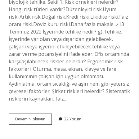
biyolojik tehlike. Şekil 1. Risk örnekleri nelerdir?
Hangi risk türleri vardır?Düzenleyici risk.Uyum
riski.Artık risk.Doğal risk.Kredi riski.Likidite riski.Faiz
oranı riski.Döviz kuru riski.Daha fazla makale…•13
Temmuz 2022 İşyerinde tehlike nedir? g) Tehlike:
İşyerinde var olan veya dışarıdan gelebilecek,
çalışanı veya işyerini etkileyebilecek tehlike veya
zarar verme potansiyelini ifade eder. Ofis ortamında
karşılaşılabilecek riskler nelerdir? Ergonomik risk
faktörleri: Oturma, masa, ekran, klavye ve fare
kullanımının çalışan için uygun olmaması.
Aydınlatma, ortam sıcaklığı ve aşırı nem gibi yetersiz
çevresel faktörler. Şirket riskleri nelerdir? Sistematik
risklerin kaynakları; faiz…
İŞ
Devamını okuyun
22 Yorum
Yerleri
Için
Riskler