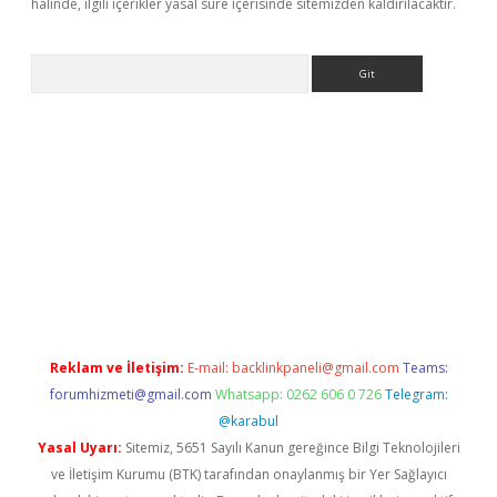
halinde, ilgili içerikler yasal süre içerisinde sitemizden kaldırılacaktır.
Arama
bet giriş yap
betexper indir
Reklam ve İletişim:
E-mail:
backlinkpaneli@gmail.com
Teams:
forumhizmeti@gmail.com
Whatsapp: 0262 606 0 726
Telegram:
@karabul
Yasal Uyarı:
Sitemiz, 5651 Sayılı Kanun gereğince Bilgi Teknolojileri
ve İletişim Kurumu (BTK) tarafından onaylanmış bir Yer Sağlayıcı