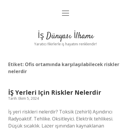
menüyü
Anasayfa
aç
Gizlilik Politikası
İş Dünyası İlhamı
Yasal Uyarı
Yaratıcı fikirlerle iş hayatını renklendir!
Hakkımızda
Etiket:
Ofis ortamında karşılaşılabilecek riskler
nelerdir
İŞ Yerleri Için Riskler Nelerdir
Tarih: Ekim 5, 2024
İş yeri riskleri nelerdir? Toksik (zehirli) Aşındırıcı
Radyoaktif. Tehlike. Oksitleyici. Elektrik tehlikesi.
Düşük sıcaklık. Lazer ışınından kaynaklanan