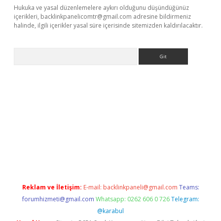
Hukuka ve yasal düzenlemelere aykırı olduğunu düşündüğünüz
içerikleri,
backlinkpanelicomtr@gmail.com
adresine bildirmeniz
halinde, ilgili içerikler yasal süre içerisinde sitemizden kaldırılacaktır.
Arama
lbet giriş yap
betexper indir
Reklam ve İletişim:
E-mail:
backlinkpaneli@gmail.com
Teams:
forumhizmeti@gmail.com
Whatsapp: 0262 606 0 726
Telegram:
@karabul