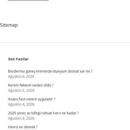
Öğretim
Kimin
Sitemap
Sidebar
Son Yazılar
Bioderma güneş kreminde titanyum dioksit var mı ?
Ağustos 6, 2026
Kerem Nikerel neden öldü ?
Ağustos 5, 2026
Avans faizi nelere uygulanır ?
Ağustos 4, 2026
2025 yivsiz av tüfeği ruhsat harcı ne kadar ?
Ağustos 3, 2026
Hevrü ne demek ?