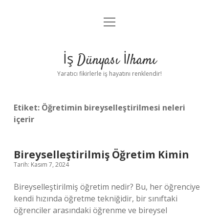
menüyü
Anasayfa
aç
Gizlilik Politikası
İş Dünyası İlhamı
Yasal Uyarı
Yaratıcı fikirlerle iş hayatını renklendir!
Hakkımızda
Etiket:
Öğretimin bireyselleştirilmesi neleri
içerir
Bireyselleştirilmiş Öğretim Kimin
Tarih: Kasım 7, 2024
Bireyselleştirilmiş öğretim nedir? Bu, her öğrenciye
kendi hızında öğretme tekniğidir, bir sınıftaki
öğrenciler arasındaki öğrenme ve bireysel