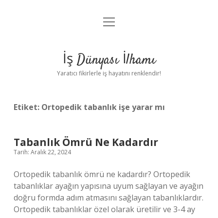
menüyü
Anasayfa
aç
Gizlilik Politikası
İş Dünyası İlhamı
Yasal Uyarı
Yaratıcı fikirlerle iş hayatını renklendir!
Hakkımızda
Etiket:
Ortopedik tabanlık işe yarar mı
Tabanlık Ömrü Ne Kadardır
Tarih: Aralık 22, 2024
Ortopedik tabanlık ömrü ne kadardır? Ortopedik
tabanlıklar ayağın yapısına uyum sağlayan ve ayağın
doğru formda adım atmasını sağlayan tabanlıklardır.
Ortopedik tabanlıklar özel olarak üretilir ve 3-4 ay