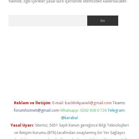
halinde, ilgili içerikler yasal süre içerisinde sitemizden kaldırılacaktır.
Arama
ilbet giriş yap
betexper indir
Reklam ve İletişim:
E-mail:
backlinkpaneli@gmail.com
Teams:
forumhizmeti@gmail.com
Whatsapp: 0262 606 0 726
Telegram:
@karabul
Yasal Uyarı:
Sitemiz, 5651 Sayılı Kanun gereğince Bilgi Teknolojileri
ve İletişim Kurumu (BTK) tarafından onaylanmış bir Yer Sağlayıcı