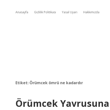
Anasayfa
Gizlilik Politikası
Yasal Uyarı
Hakkımızda
Etiket:
Örümcek ömrü ne kadardır
Örümcek Yavrusuna