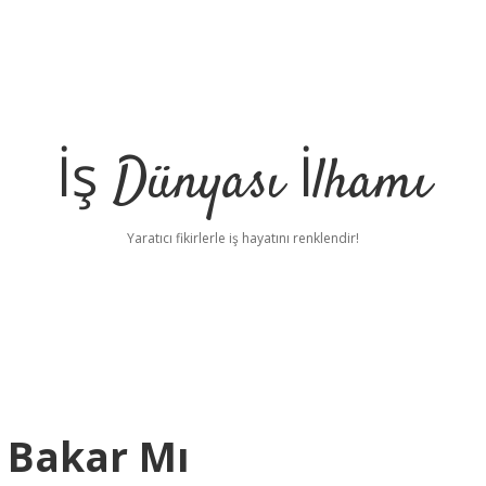
İş Dünyası İlhamı
Yaratıcı fikirlerle iş hayatını renklendir!
 Bakar Mı