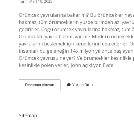
Tarih: Mart 19, 2025
Örümcek yavrularına bakar mı? Bu örümcekler hayat
bakmaz; tüm örümceklerin yüzde birinden azı yavru
geçirirler. Çoğu örümcek yavrularına bakmaz; tüm ö
Örümcekte yavru bakımı var mı? Modern örümcekler 
yavrularını beslemek için kendilerini feda ederler.
insanları bu geleneğin 145 milyon yıl önce başlaya
Örümcek yavrusu ne yer? Ve örümcekler kesinlikle po
kesinlikle polen yerler, John açıklıyor. Evde…
Örümcek
Devamını okuyun
Yorum Bırak
Yavrusuna
Bakar
Mı
Sitemap