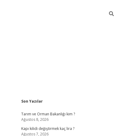
Sidebar
Son Yazılar
ilbet giriş
Tarım ve Orman Bakanlığı kim ?
Ağustos 8, 2026
Kapı kilidi değiştirmek kaç lira ?
Ağustos 7, 2026