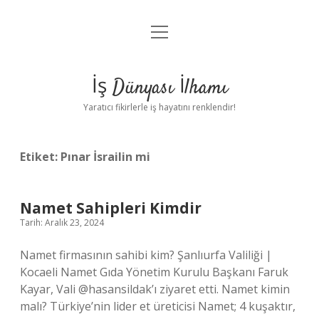
menüyü
Anasayfa
aç
Gizlilik Politikası
İş Dünyası İlhamı
Yasal Uyarı
Yaratıcı fikirlerle iş hayatını renklendir!
Hakkımızda
Etiket:
Pınar İsrailin mi
Namet Sahipleri Kimdir
Tarih: Aralık 23, 2024
Namet firmasının sahibi kim? Şanlıurfa Valiliği |
Kocaeli Namet Gıda Yönetim Kurulu Başkanı Faruk
Kayar, Vali @hasansildak’ı ziyaret etti. Namet kimin
malı? Türkiye’nin lider et üreticisi Namet; 4 kuşaktır,