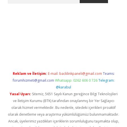
lbet giriş yap
betexper indir
Reklam ve İletişim:
E-mail:
backlinkpaneli@gmail.com
Teams:
forumhizmeti@gmail.com
Whatsapp: 0262 606 0 726
Telegram:
@karabul
Yasal Uyarı:
Sitemiz, 5651 Sayılı Kanun gereğince Bilgi Teknolojileri
ve İletişim Kurumu (BTK) tarafından onaylanmış bir Yer Sağlayıcı
olarak hizmet vermektedir. Bu nedenle, sitedeki içerikleri proaktif
olarak denetleme veya araştırma yükümlülüğümüz bulunmamaktadır.
Ancak, üyelerimiz yazdıkları içeriklerin sorumluluğunu taşımakta olup,