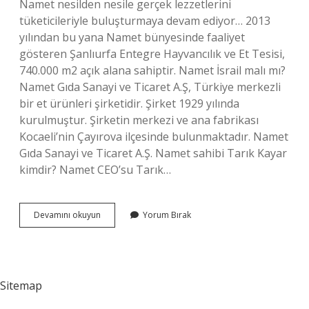
Namet nesilden nesile gerçek lezzetlerini
tüketicileriyle buluşturmaya devam ediyor… 2013
yılından bu yana Namet bünyesinde faaliyet
gösteren Şanlıurfa Entegre Hayvancılık ve Et Tesisi,
740.000 m2 açık alana sahiptir. Namet İsrail malı mı?
Namet Gıda Sanayi ve Ticaret A.Ş, Türkiye merkezli
bir et ürünleri şirketidir. Şirket 1929 yılında
kurulmuştur. Şirketin merkezi ve ana fabrikası
Kocaeli’nin Çayırova ilçesinde bulunmaktadır. Namet
Gıda Sanayi ve Ticaret A.Ş. Namet sahibi Tarık Kayar
kimdir? Namet CEO’su Tarık…
Namet
Devamını okuyun
Yorum Bırak
Sahipleri
Kimdir
Sitemap