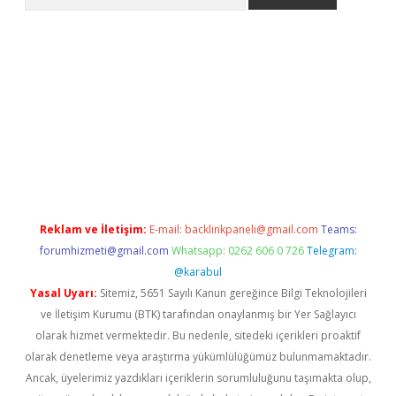
lbet giriş yap
betexper indir
Reklam ve İletişim:
E-mail:
backlinkpaneli@gmail.com
Teams:
forumhizmeti@gmail.com
Whatsapp: 0262 606 0 726
Telegram:
@karabul
Yasal Uyarı:
Sitemiz, 5651 Sayılı Kanun gereğince Bilgi Teknolojileri
ve İletişim Kurumu (BTK) tarafından onaylanmış bir Yer Sağlayıcı
olarak hizmet vermektedir. Bu nedenle, sitedeki içerikleri proaktif
olarak denetleme veya araştırma yükümlülüğümüz bulunmamaktadır.
Ancak, üyelerimiz yazdıkları içeriklerin sorumluluğunu taşımakta olup,