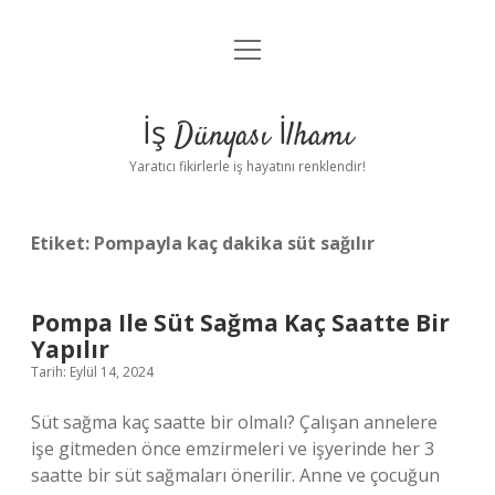
menüyü
Anasayfa
aç
Gizlilik Politikası
İş Dünyası İlhamı
Yasal Uyarı
Yaratıcı fikirlerle iş hayatını renklendir!
Hakkımızda
Etiket:
Pompayla kaç dakika süt sağılır
Pompa Ile Süt Sağma Kaç Saatte Bir
Yapılır
Tarih: Eylül 14, 2024
Süt sağma kaç saatte bir olmalı? Çalışan annelere
işe gitmeden önce emzirmeleri ve işyerinde her 3
saatte bir süt sağmaları önerilir. Anne ve çocuğun