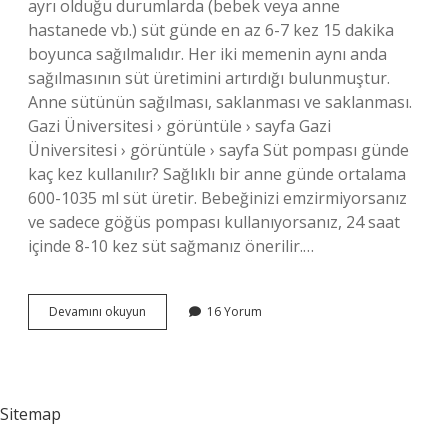
ayrı olduğu durumlarda (bebek veya anne
hastanede vb.) süt günde en az 6-7 kez 15 dakika
boyunca sağılmalıdır. Her iki memenin aynı anda
sağılmasının süt üretimini artırdığı bulunmuştur.
Anne sütünün sağılması, saklanması ve saklanması.
Gazi Üniversitesi › görüntüle › sayfa Gazi
Üniversitesi › görüntüle › sayfa Süt pompası günde
kaç kez kullanılır? Sağlıklı bir anne günde ortalama
600-1035 ml süt üretir. Bebeğinizi emzirmiyorsanız
ve sadece göğüs pompası kullanıyorsanız, 24 saat
içinde 8-10 kez süt sağmanız önerilir.…
Pompa
Devamını okuyun
16 Yorum
Ile
Süt
Sağma
Kaç
Saatte
Sitemap
Bir
Yapılır