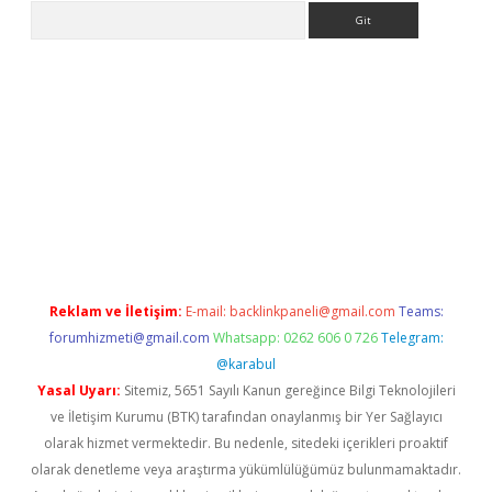
Arama
bet giriş yap
betexper indir
Reklam ve İletişim:
E-mail:
backlinkpaneli@gmail.com
Teams:
forumhizmeti@gmail.com
Whatsapp: 0262 606 0 726
Telegram:
@karabul
Yasal Uyarı:
Sitemiz, 5651 Sayılı Kanun gereğince Bilgi Teknolojileri
ve İletişim Kurumu (BTK) tarafından onaylanmış bir Yer Sağlayıcı
olarak hizmet vermektedir. Bu nedenle, sitedeki içerikleri proaktif
olarak denetleme veya araştırma yükümlülüğümüz bulunmamaktadır.