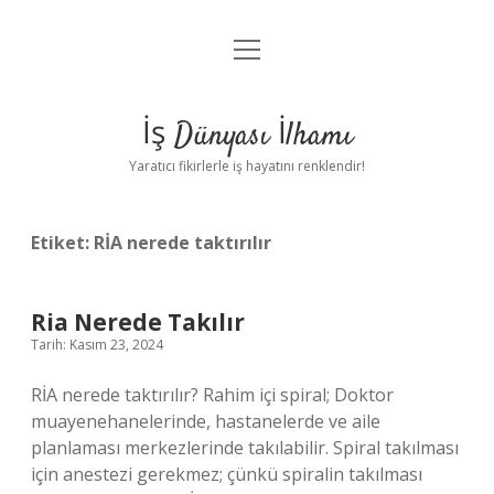
menüyü
Anasayfa
aç
Gizlilik Politikası
İş Dünyası İlhamı
Yasal Uyarı
Yaratıcı fikirlerle iş hayatını renklendir!
Hakkımızda
Etiket:
RİA nerede taktırılır
Ria Nerede Takılır
Tarih: Kasım 23, 2024
RİA nerede taktırılır? Rahim içi spiral; Doktor
muayenehanelerinde, hastanelerde ve aile
planlaması merkezlerinde takılabilir. Spiral takılması
için anestezi gerekmez; çünkü spiralin takılması