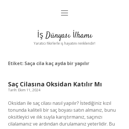
menüyü
Anasayfa
aç
Gizlilik Politikası
İş Dünyası İlhamı
Yasal Uyarı
Yaratıcı fikirlerle iş hayatını renklendir!
Hakkımızda
Etiket:
Saça cila kaç ayda bir yapılır
Saç Cilasına Oksidan Katılır Mı
Tarih: Ekim 11, 2024
Oksidan ile saç cilası nasıl yapılır? İstediğiniz kızıl
tonunda kaliteli bir saç boyası satın almanız, bunu
oksitleyici ve ılık suyla karıştırmanız, saçınızı
cilalamanız ve ardından durulamanız yeterlidir. Bu