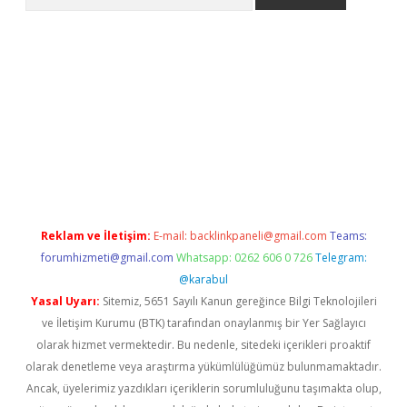
lbet giriş yap
betexper indir
Reklam ve İletişim:
E-mail:
backlinkpaneli@gmail.com
Teams:
forumhizmeti@gmail.com
Whatsapp: 0262 606 0 726
Telegram:
@karabul
Yasal Uyarı:
Sitemiz, 5651 Sayılı Kanun gereğince Bilgi Teknolojileri
ve İletişim Kurumu (BTK) tarafından onaylanmış bir Yer Sağlayıcı
olarak hizmet vermektedir. Bu nedenle, sitedeki içerikleri proaktif
olarak denetleme veya araştırma yükümlülüğümüz bulunmamaktadır.
Ancak, üyelerimiz yazdıkları içeriklerin sorumluluğunu taşımakta olup,