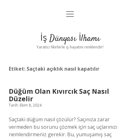
menüyü
Anasayfa
aç
Gizlilik Politikası
İş Dünyası İlhamı
Yasal Uyarı
Yaratıcı fikirlerle iş hayatını renklendir!
Hakkımızda
Etiket:
Saçtaki açıklık nasıl kapatılır
Düğüm Olan Kıvırcık Saç Nasıl
Düzelir
Tarih: Ekim 8, 2024
Saçtaki düğüm nasıl çözülür? Saçınıza zarar
vermeden bu sorunu çözmek için saç uçlarınızı
nemlendirmeniz gerekir. Bu, yumuşamış saç