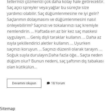
tellerinizi çözmenizi çok daha kolay hale getirecektir.
Saç açıcı spreyler veya yağlar bu süreçte size
yardımcı olabilir. Saç düğümlenmesine ne iyi gelir?
Saçlarımın dolaşmasını ve düğümlenmesini nasıl
önleyebilirim? Saçınızı ve tokalarınızı saç kremiyle
nemlendirin. … Haftada en az bir kez saç maskesi
uygulayın. … Geniş dişli taraklar kullanın. … Daha az
ısıyla şekillendirici aletler kullanın. … Uyurken
saçınızı koruyun. … Saçınızı düzenli olarak tarayın. …
Soğuk suyla durulayın.Daha fazla öğe… Saçta neden
düğüm olur? Bunun nedeni, saç şaftının dış tabakası
olan kütikülün…
Düğüm
Devamını okuyun
18 Yorum
Olan
Kıvırcık
Saç
Nasıl
Düzelir
Sitemap