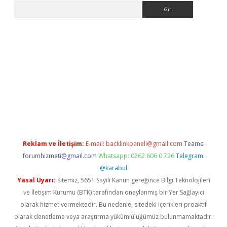
Arama
lbet giriş yap
betexper indir
Reklam ve İletişim:
E-mail:
backlinkpaneli@gmail.com
Teams:
forumhizmeti@gmail.com
Whatsapp: 0262 606 0 726
Telegram:
@karabul
Yasal Uyarı:
Sitemiz, 5651 Sayılı Kanun gereğince Bilgi Teknolojileri
ve İletişim Kurumu (BTK) tarafından onaylanmış bir Yer Sağlayıcı
olarak hizmet vermektedir. Bu nedenle, sitedeki içerikleri proaktif
olarak denetleme veya araştırma yükümlülüğümüz bulunmamaktadır.