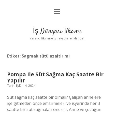
menüyü
Anasayfa
aç
Gizlilik Politikası
İş Dünyası İlhamı
Yasal Uyarı
Yaratıcı fikirlerle iş hayatını renklendir!
Hakkımızda
Etiket:
Sagmak sütü azaltir mi
Pompa Ile Süt Sağma Kaç Saatte Bir
Yapılır
Tarih: Eylül 14, 2024
Süt sağma kaç saatte bir olmalı? Çalışan annelere
işe gitmeden önce emzirmeleri ve işyerinde her 3
saatte bir süt sağmaları önerilir. Anne ve çocuğun