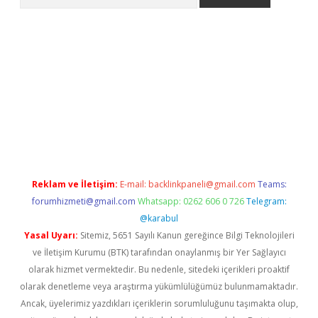
lbet giriş yap
betexper indir
Reklam ve İletişim:
E-mail:
backlinkpaneli@gmail.com
Teams:
forumhizmeti@gmail.com
Whatsapp: 0262 606 0 726
Telegram:
@karabul
Yasal Uyarı:
Sitemiz, 5651 Sayılı Kanun gereğince Bilgi Teknolojileri
ve İletişim Kurumu (BTK) tarafından onaylanmış bir Yer Sağlayıcı
olarak hizmet vermektedir. Bu nedenle, sitedeki içerikleri proaktif
olarak denetleme veya araştırma yükümlülüğümüz bulunmamaktadır.
Ancak, üyelerimiz yazdıkları içeriklerin sorumluluğunu taşımakta olup,