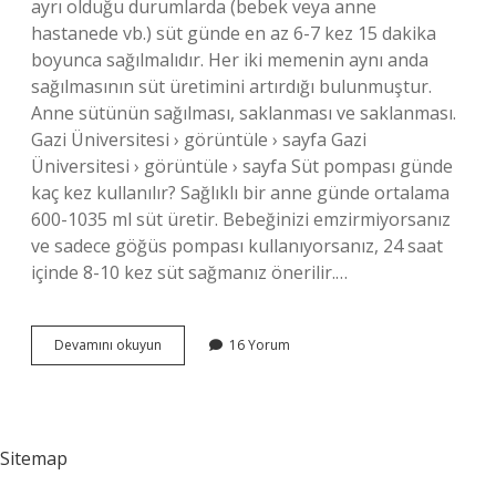
ayrı olduğu durumlarda (bebek veya anne
hastanede vb.) süt günde en az 6-7 kez 15 dakika
boyunca sağılmalıdır. Her iki memenin aynı anda
sağılmasının süt üretimini artırdığı bulunmuştur.
Anne sütünün sağılması, saklanması ve saklanması.
Gazi Üniversitesi › görüntüle › sayfa Gazi
Üniversitesi › görüntüle › sayfa Süt pompası günde
kaç kez kullanılır? Sağlıklı bir anne günde ortalama
600-1035 ml süt üretir. Bebeğinizi emzirmiyorsanız
ve sadece göğüs pompası kullanıyorsanız, 24 saat
içinde 8-10 kez süt sağmanız önerilir.…
Pompa
Devamını okuyun
16 Yorum
Ile
Süt
Sağma
Kaç
Saatte
Sitemap
Bir
Yapılır