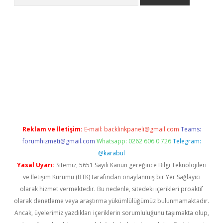
lbet giriş yap
betexper indir
Reklam ve İletişim:
E-mail:
backlinkpaneli@gmail.com
Teams:
forumhizmeti@gmail.com
Whatsapp: 0262 606 0 726
Telegram:
@karabul
Yasal Uyarı:
Sitemiz, 5651 Sayılı Kanun gereğince Bilgi Teknolojileri
ve İletişim Kurumu (BTK) tarafından onaylanmış bir Yer Sağlayıcı
olarak hizmet vermektedir. Bu nedenle, sitedeki içerikleri proaktif
olarak denetleme veya araştırma yükümlülüğümüz bulunmamaktadır.
Ancak, üyelerimiz yazdıkları içeriklerin sorumluluğunu taşımakta olup,