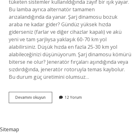
tüketen sistemler kullanıldığında zayıf bir ışık yayar.
Bu lamba ayrıca alternatör tamamen
arızalandığında da yanar. Şarj dinamosu bozuk
araba ne kadar gider? Gündüz yüksek hızda
giderseniz (farlar ve diğer cihazlar kapalı) ve akü
yeni ve tam şarjlıysa yaklaşık 60-70 km yol
alabilirsiniz. Düşük hızda en fazla 25-30 km yol
alabileceğinizi düşünüyorum. Şarj dinamosu kömürü
biterse ne olur? Jeneratör fırçaları aşındığında veya
sızdırdığında, jeneratör rotoruyla temas kaybolur.
Bu durum güç üretimini olumsuz…
Şarj
Devamını okuyun
12 Yorum
Dinamosu
Ömrü
Ne
Kadardır
Sitemap