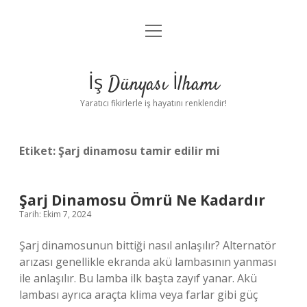
menüyü
Anasayfa
aç
Gizlilik Politikası
İş Dünyası İlhamı
Yasal Uyarı
Yaratıcı fikirlerle iş hayatını renklendir!
Hakkımızda
Etiket:
Şarj dinamosu tamir edilir mi
Şarj Dinamosu Ömrü Ne Kadardır
Tarih: Ekim 7, 2024
Şarj dinamosunun bittiği nasıl anlaşılır? Alternatör
arızası genellikle ekranda akü lambasının yanması
ile anlaşılır. Bu lamba ilk başta zayıf yanar. Akü
lambası ayrıca araçta klima veya farlar gibi güç