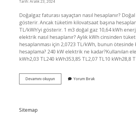
Tarih: Aralık 23, 2024
Doğalgaz faturası sayaçtan nasıl hesaplanır? Doğal
gösterir. Ancak tüketim kilovatsaat başına hesaplan
TL/kWh’yi gösterir. 1 m3 doğal gaz 10,64 kWh enerji
elektrik nasıl hesaplanır? Aylık kWh cinsinden tük
hesaplanması için 2,0723 TL/kWh, bunun ötesinde k
hesaplama? 240 kW elektrik ne kadar?Kullanılan el
kWh2,03 TL240 kWh353,85 TL2,07 TL10 kWh28,8 T
Sayaçtan
Devamını okuyun
Yorum Bırak
Fatura
Nasıl
Hesaplanır
Sitemap