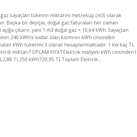
 gaz sayaçları tüketim miktarını metreküp (m3) olarak
ır. Başka bir deyişle, doğal gaz faturaları her zaman
 açığa çıkarır, yani 1 m3 doğal gaz = 10,64 kWh. Sayaçtan
etimin 240 kWh’e kadar olan kısmının kWh cinsinden
alan kWh tüketimi 3 olarak hesaplanmaktadır. 1 kw kaç TL
ektrik miktarıTOPLAM FİYATElektrik maliyeti kWh cinsinden1
L2,88 TL250 kWh720,95 TLToplam Elektrik…