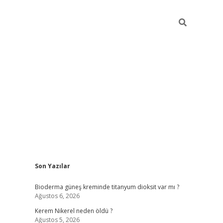
Sidebar
Son Yazılar
ilbet giriş
Bioderma güneş kreminde titanyum dioksit var mı ?
Ağustos 6, 2026
Kerem Nikerel neden öldü ?
Ağustos 5, 2026