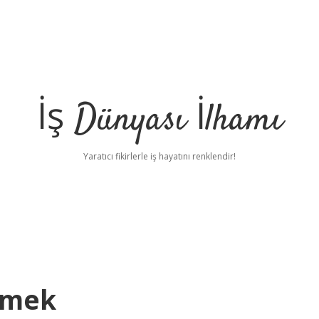
İş Dünyası İlhamı
Yaratıcı fikirlerle iş hayatını renklendir!
emek