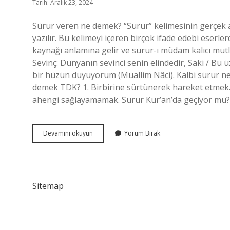
Tarih: Aralık 23, 2024
Sürur veren ne demek? “Surur” kelimesinin gerçek a
yazılır. Bu kelimeyi içeren birçok ifade edebi eserle
kaynağı anlamına gelir ve surur-ı müdam kalıcı mutluluk anlamı
Sevinç: Dünyanın sevinci senin elindedir, Saki / Bu üz
bir hüzün duyuyorum (Muallim Nâci). Kalbi sürur n
demek TDK? 1. Birbirine sürtünerek hareket etmek.
ahengi sağlayamamak. Surur Kur’an’da geçiyor mu
Sürur
Devamını okuyun
Yorum Bırak
Vermek
Ne
Demek
Sitemap