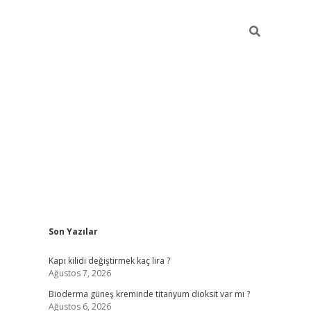
Sidebar
Son Yazılar
ilbet giriş
Kapı kilidi değiştirmek kaç lira ?
Ağustos 7, 2026
Bioderma güneş kreminde titanyum dioksit var mı ?
Ağustos 6, 2026