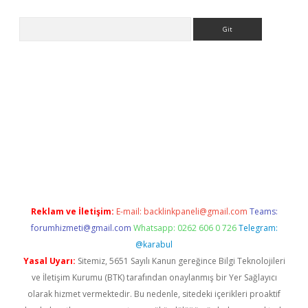
Arama
lbet giriş yap
betexper indir
Reklam ve İletişim:
E-mail:
backlinkpaneli@gmail.com
Teams:
forumhizmeti@gmail.com
Whatsapp: 0262 606 0 726
Telegram:
@karabul
Yasal Uyarı:
Sitemiz, 5651 Sayılı Kanun gereğince Bilgi Teknolojileri
ve İletişim Kurumu (BTK) tarafından onaylanmış bir Yer Sağlayıcı
olarak hizmet vermektedir. Bu nedenle, sitedeki içerikleri proaktif