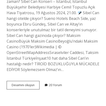
zaman? Sibel Can Konseri – İstanbul, İstanbul
Büyükşehir Belediyesi Harbiye Cemil Topuzlu Açık
Hava Tiyatrosu, 19 Ağustos 2024, 21.00.
Sibel Can
hangi otelde çıkıyor? Sueno Hotels Beach Side, yaz
boyunca Ebru Gündeş, Sibel Can ve Altay’ın
konserleriyle unutulmaz bir tatil deneyimi sunuyor.
Sibel Can hangi gazinoda çıkıyor? Maksim
CasinoBüyük Maksim CasinoBeyoğlu’ndaki Maksim
Casino (1970’ler)Wikimedia | ©
OpenStreetMapAddressSıraselviler Caddesi, Taksim
İstanbul Türkiyeİnşaat10 hat daha Sibel Can’ın
hastalığı nedir? TİROİD BOZUKLUĞUYLA MÜCADELE
EDİYOR Söylemezsem Olmaz’ın…
Sibel
Devamını okuyun
20 Yorum
Can
Nerede
Çıkıyo