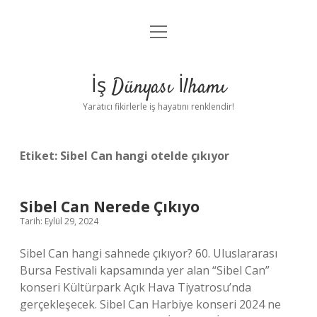
menüyü
Anasayfa
aç
Gizlilik Politikası
İş Dünyası İlhamı
Yasal Uyarı
Yaratıcı fikirlerle iş hayatını renklendir!
Hakkımızda
Etiket:
Sibel Can hangi otelde çıkıyor
Sibel Can Nerede Çıkıyo
Tarih: Eylül 29, 2024
Sibel Can hangi sahnede çıkıyor? 60. Uluslararası
Bursa Festivali kapsamında yer alan “Sibel Can”
konseri Kültürpark Açık Hava Tiyatrosu’nda
gerçekleşecek. Sibel Can Harbiye konseri 2024 ne