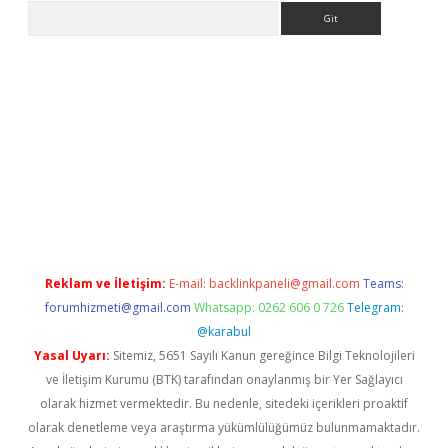
Arama
lbet giriş yap
betexper indir
Reklam ve İletişim:
E-mail:
backlinkpaneli@gmail.com
Teams:
forumhizmeti@gmail.com
Whatsapp: 0262 606 0 726
Telegram:
@karabul
Yasal Uyarı:
Sitemiz, 5651 Sayılı Kanun gereğince Bilgi Teknolojileri
ve İletişim Kurumu (BTK) tarafından onaylanmış bir Yer Sağlayıcı
olarak hizmet vermektedir. Bu nedenle, sitedeki içerikleri proaktif
olarak denetleme veya araştırma yükümlülüğümüz bulunmamaktadır.