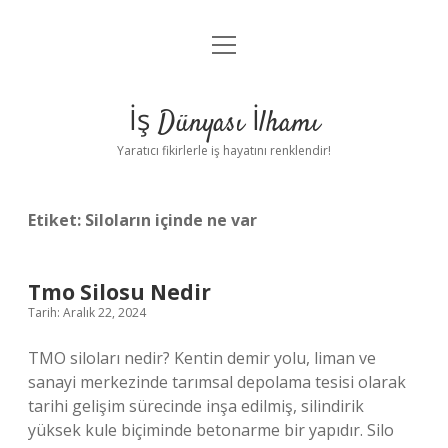
menüyü
Anasayfa
aç
Gizlilik Politikası
İş Dünyası İlhamı
Yasal Uyarı
Yaratıcı fikirlerle iş hayatını renklendir!
Hakkımızda
Etiket:
Siloların içinde ne var
Tmo Silosu Nedir
Tarih: Aralık 22, 2024
TMO siloları nedir? Kentin demir yolu, liman ve
sanayi merkezinde tarımsal depolama tesisi olarak
tarihi gelişim sürecinde inşa edilmiş, silindirik
yüksek kule biçiminde betonarme bir yapıdır. Silo