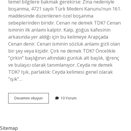
temel bilgilere bakmak gerekirse: Zina nedeniyle
boşanma, 4721 sayılı Türk Medeni Kanunu’nun 161.
maddesinde düzenlenen özel boşanma
sebeplerinden biridir. Cenan ne demek TDK? Cenan
isminin ilk anlamı kalptir. Kalp, göğüs kafesinin
arkasında yer aldığı için bu kelimeye Arapçada
Cenan denir. Cenan isminin sözlük anlamı gizli olan
bir şey veya kişidir. Çirk ne demek TDK? Öncelikle
“çirkin” başlığının altındaki günlük alt başlık, iğrenç
ve bulaşıcı olarak tanımlanıyor. Ceyda ne demek
TDK? Işık, parlaklık: Ceyda kelimesi genel olarak
“ışık”…
Cinnah
Devamını okuyun
10 Yorum
Ne
Demek
Tdk
Sitemap