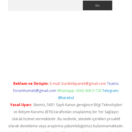
Arama
lbet giriş yap
betexper indir
Reklam ve İletişim:
E-mail:
backlinkpaneli@gmail.com
Teams:
forumhizmeti@gmail.com
Whatsapp: 0262 606 0 726
Telegram:
@karabul
Yasal Uyarı:
Sitemiz, 5651 Sayılı Kanun gereğince Bilgi Teknolojileri
ve İletişim Kurumu (BTK) tarafından onaylanmış bir Yer Sağlayıcı
olarak hizmet vermektedir. Bu nedenle, sitedeki içerikleri proaktif
olarak denetleme veya araştırma yükümlülüğümüz bulunmamaktadır.