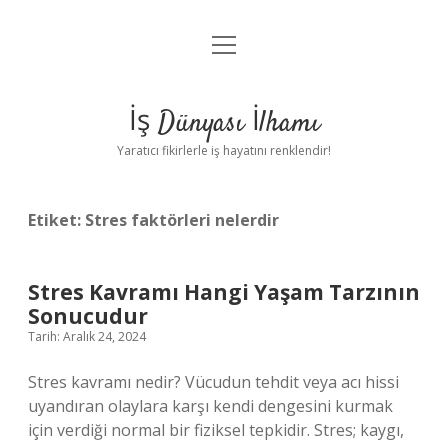
menüyü
Anasayfa
aç
Gizlilik Politikası
İş Dünyası İlhamı
Yasal Uyarı
Yaratıcı fikirlerle iş hayatını renklendir!
Hakkımızda
Etiket:
Stres faktörleri nelerdir
Stres Kavramı Hangi Yaşam Tarzının
Sonucudur
Tarih: Aralık 24, 2024
Stres kavramı nedir? Vücudun tehdit veya acı hissi
uyandıran olaylara karşı kendi dengesini kurmak
için verdiği normal bir fiziksel tepkidir. Stres; kaygı,