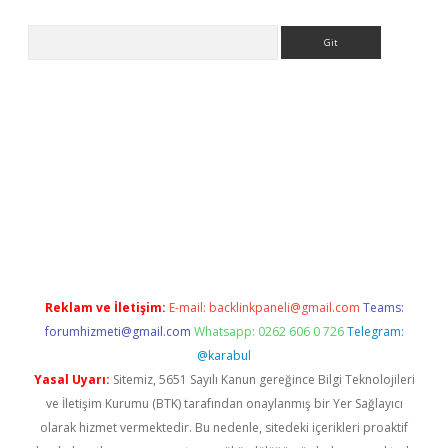
Arama
lbet giriş yap
betexper indir
Reklam ve İletişim:
E-mail:
backlinkpaneli@gmail.com
Teams:
forumhizmeti@gmail.com
Whatsapp: 0262 606 0 726
Telegram:
@karabul
Yasal Uyarı:
Sitemiz, 5651 Sayılı Kanun gereğince Bilgi Teknolojileri
ve İletişim Kurumu (BTK) tarafından onaylanmış bir Yer Sağlayıcı
olarak hizmet vermektedir. Bu nedenle, sitedeki içerikleri proaktif