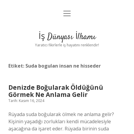
menüyü
Anasayfa
aç
Gizlilik Politikası
İş Dünyası İlhamı
Yasal Uyarı
Yaratıcı fikirlerle iş hayatını renklendir!
Hakkımızda
Etiket:
Suda bogulan insan ne hisseder
Denizde Boğularak Öldüğünü
Görmek Ne Anlama Gelir
Tarih: Kasım 16, 2024
Rüyada suda boğularak ölmek ne anlama gelir?
Kişinin yaşadığı zorlukları kendi mücadelesiyle
aşacağına da işaret eder. Rüyada birinin suda