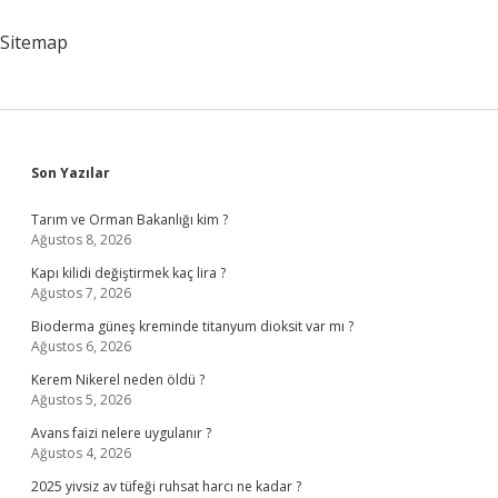
Ne
Anlama
Sitemap
Gelir
Sidebar
Son Yazılar
Tarım ve Orman Bakanlığı kim ?
Ağustos 8, 2026
Kapı kilidi değiştirmek kaç lira ?
Ağustos 7, 2026
Bioderma güneş kreminde titanyum dioksit var mı ?
Ağustos 6, 2026
Kerem Nikerel neden öldü ?
Ağustos 5, 2026
Avans faizi nelere uygulanır ?
Ağustos 4, 2026
2025 yivsiz av tüfeği ruhsat harcı ne kadar ?