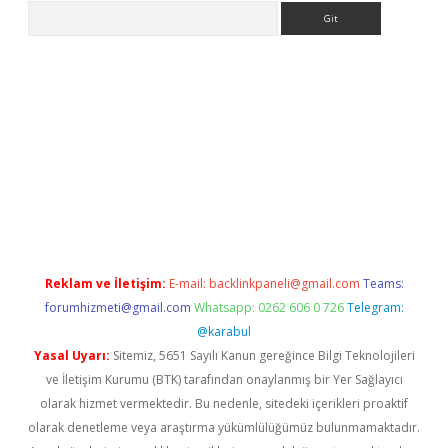
Arama
lbet giriş yap
betexper indir
Reklam ve İletişim:
E-mail:
backlinkpaneli@gmail.com
Teams:
forumhizmeti@gmail.com
Whatsapp: 0262 606 0 726
Telegram:
@karabul
Yasal Uyarı:
Sitemiz, 5651 Sayılı Kanun gereğince Bilgi Teknolojileri
ve İletişim Kurumu (BTK) tarafından onaylanmış bir Yer Sağlayıcı
olarak hizmet vermektedir. Bu nedenle, sitedeki içerikleri proaktif
olarak denetleme veya araştırma yükümlülüğümüz bulunmamaktadır.