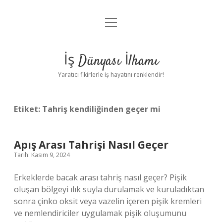
menüyü
Anasayfa
aç
Gizlilik Politikası
İş Dünyası İlhamı
Yasal Uyarı
Yaratıcı fikirlerle iş hayatını renklendir!
Hakkımızda
Etiket:
Tahriş kendiliğinden geçer mi
Apış Arası Tahrişi Nasıl Geçer
Tarih: Kasım 9, 2024
Erkeklerde bacak arası tahriş nasıl geçer? Pişik
oluşan bölgeyi ılık suyla durulamak ve kuruladıktan
sonra çinko oksit veya vazelin içeren pişik kremleri
ve nemlendiriciler uygulamak pişik oluşumunu