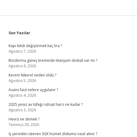
Sidebar
Son Yazılar
Kapı kilidi değiştirmek kaç lira ?
Ağustos 7, 2026
Bioderma güneş kreminde titanyum dioksit var mı ?
Ağustos 6, 2026
Kerem Nikerel neden öldü ?
Ağustos 5, 2026
Avans faizi nelere uygulanır ?
Ağustos 4, 2026
2025 yivsiz av tüfeği ruhsat harcı ne kadar ?
Ağustos 3, 2026
Hevrü ne demek ?
Temmuz 30, 2026
İş yerinden istenen SGK hizmet dökümü nasıl alınır ?